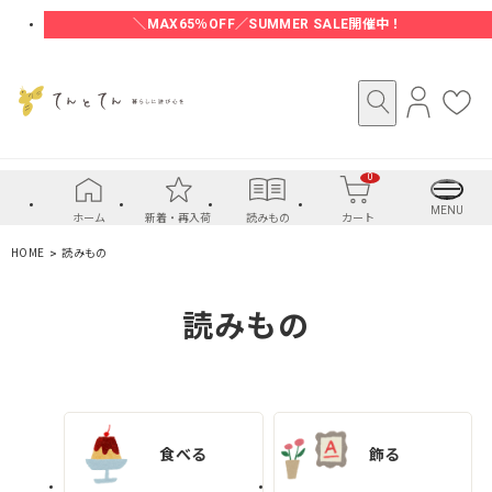
＼MAX65％OFF／SUMMER SALE開催中！
ロ
お
グ
気
イ
に
0
ン
入
り
MENU
ホーム
新着・再入荷
読みもの
カート
HOME
読みもの
読みもの
食べる
飾る