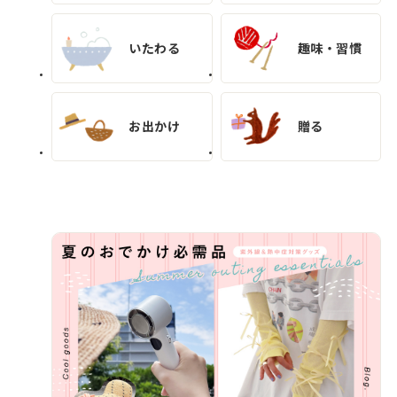
いたわる
趣味・習慣
す
お出かけ
贈る
べ
て
の
読
み
も
の