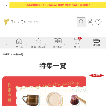
＼MAX80％OFF／more SUMMER SALE開催中！
ロ
お
グ
気
イ
に
0
ン
入
り
MENU
ホーム
新着・再入荷
読みもの
カート
HOME
特集一覧
特集一覧
NEW