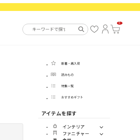
0
お
ロ
カ
気
グ
ー
に
イ
ト
入
ン
り
新着・再入荷
読みもの
特集一覧
おすすめギフト
アイテムを探す
インテリア
ファニチャー