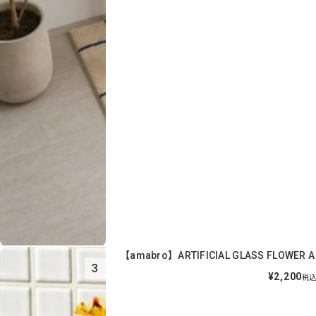
【amabro】ARTIFICIAL GLASS FLOWER A
3
¥2,200
税込