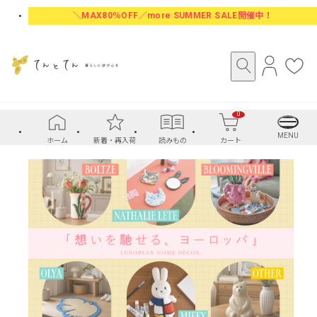
＼MAX80％OFF／more SUMMER SALE開催中！
ロ
お
グ
気
イ
に
0
ン
入
り
MENU
ホーム
新着・再入荷
読みもの
カート