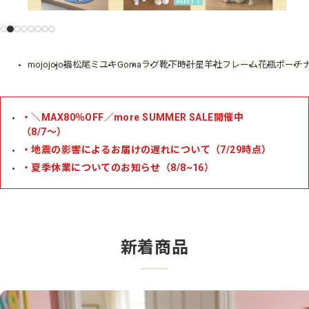
mojojojo
猫
松尾ミユキ
Goma
ラグ
靴下
時計
星羊社
フレーム
花瓶
ポーチ
・＼MAX80％OFF／more SUMMER SALE開催中
（8/7〜）
・地震の影響によるお届けの遅れについて（7/29時点）
・夏季休業についてのお知らせ（8/8~16）
新着商品