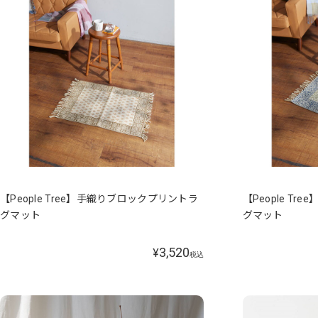
【People Tree】手織りブロックプリントラ
【People T
グマット
グマット
3,520
¥
税込