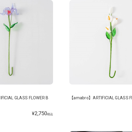
FICIAL GLASS FLOWER B
【amabro】ARTIFICIAL GLASS 
2,750
¥
税込