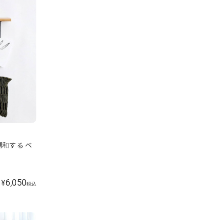
調和する ベ
6,050
¥
税込