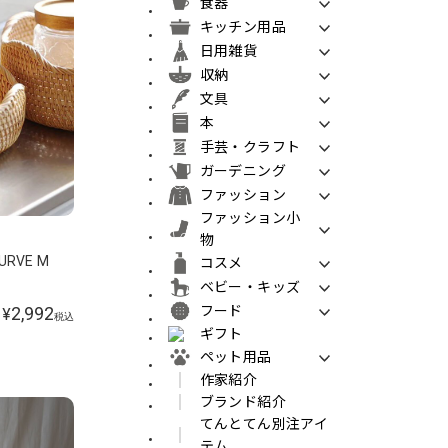
食器
キッチン用品
日用雑貨
収納
文具
本
手芸・クラフト
ガーデニング
ファッション
ファッション小
物
URVE M
コスメ
ベビー・キッズ
2,992
フード
¥
税込
ギフト
ペット用品
作家紹介
ブランド紹介
てんとてん別注アイ
テム