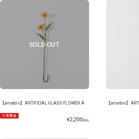
SOLD OUT
【amabro】ARTIFICIAL GLASS FLOWER A
【amabro】ARTI
人気商品
2,200
¥
税込