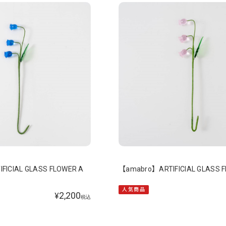
FICIAL GLASS FLOWER A
【amabro】ARTIFICIAL GLASS 
人気商品
2,200
¥
税込