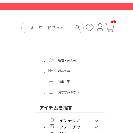
0
お
ロ
カ
気
グ
ー
に
イ
ト
入
ン
り
新着・再入荷
読みもの
特集一覧
おすすめギフト
アイテムを探す
インテリア
ファニチャー