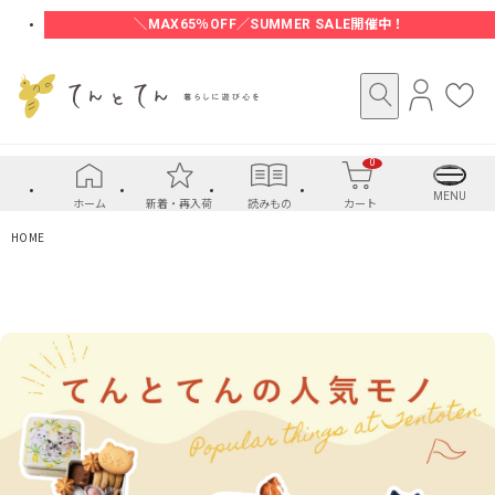
＼MAX65％OFF／SUMMER SALE開催中！
ロ
お
グ
気
イ
に
0
ン
入
り
MENU
ホーム
新着・再入荷
読みもの
カート
HOME