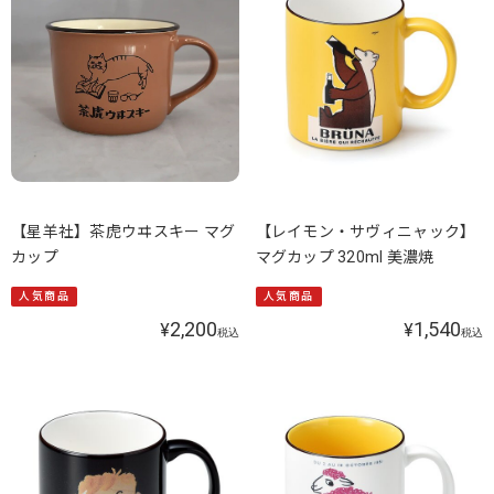
【星羊社】茶虎ウヰスキー マグ
【レイモン・サヴィニャック】
カップ
マグカップ 320ml 美濃焼
人気商品
人気商品
2,200
1,540
¥
¥
税込
税込