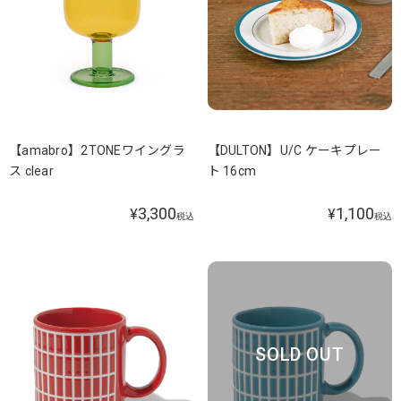
【amabro】2TONEワイングラ
【DULTON】U/C ケーキプレー
ス clear
ト 16cm
3,300
1,100
¥
¥
税込
税込
SOLD OUT