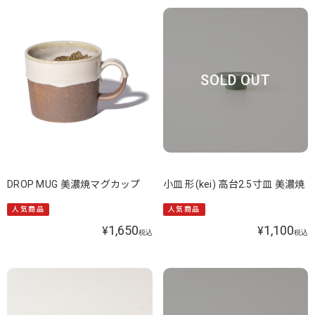
SOLD OUT
DROP MUG 美濃焼マグカップ
小皿 形(kei) 高台2.5寸皿 美濃焼
人気商品
人気商品
1,650
1,100
¥
¥
税込
税込