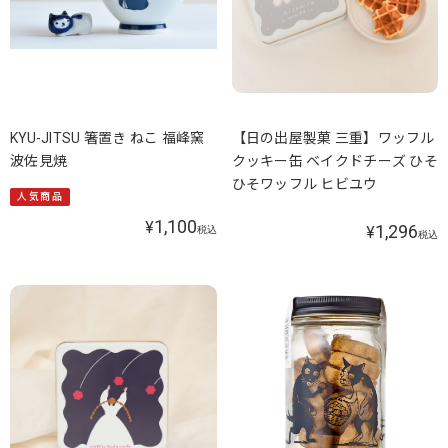
KYU-JITSU 箸置き ねこ 福峰窯
【日の出屋製菓 三重】ワッフル
波佐見焼
クッキー缶 ベイクドチーズ ひそ
ひそワッフル ヒビユウ
人気商品
1,100
¥
1,296
¥
税込
税込