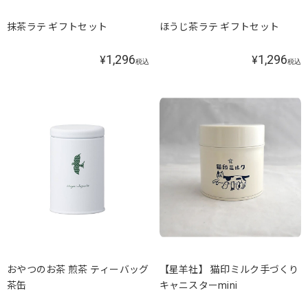
抹茶ラテ ギフトセット
ほうじ茶ラテ ギフトセット
1,296
1,296
¥
¥
税込
税込
おやつのお茶 煎茶 ティーバッグ
【星羊社】 猫印ミルク手づくり
茶缶
キャニスターmini