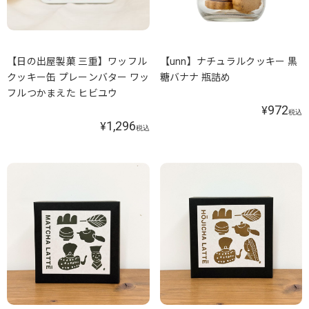
【日の出屋製菓 三重】ワッフル
【unn】ナチュラルクッキー 黒
クッキー缶 プレーンバター ワッ
糖バナナ 瓶詰め
フルつかまえた ヒビユウ
972
¥
税込
1,296
¥
税込