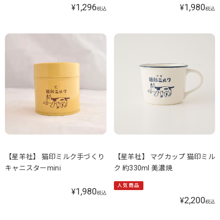
1,296
1,980
¥
¥
税込
税込
【星羊社】 猫印ミルク手づくり
【星羊社】 マグカップ 猫印ミル
キャニスターmini
ク 約330ml 美濃焼
人気商品
1,980
¥
税込
2,200
¥
税込