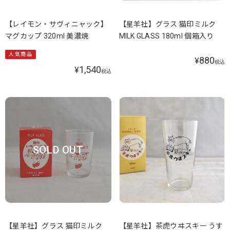
【レイモン・サヴィニャック】
【星羊社】グラス 猫印ミルク
マグカップ 320ml 美濃焼
MILK GLASS 180ml 個箱入り
人気商品
880
¥
税込
1,540
¥
税込
SOLD OUT
【星羊社】グラス 猫印ミルク
【星羊社】茶虎ウヰスキー うす