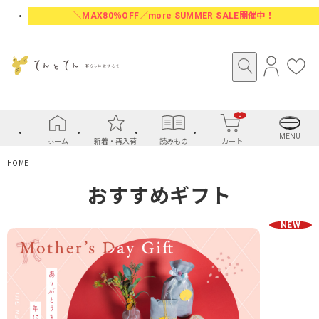
＼MAX80％OFF／more SUMMER SALE開催中！
ロ
お
グ
気
イ
に
0
ン
入
り
MENU
ホーム
新着・再入荷
読みもの
カート
HOME
おすすめギフト
NEW