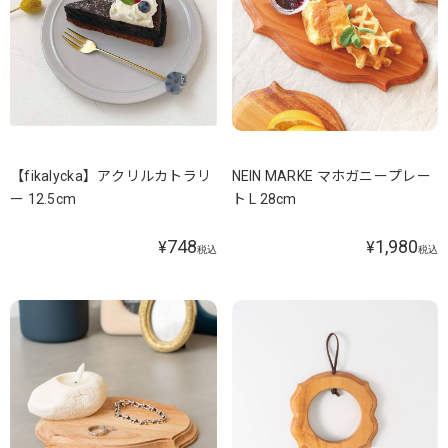
【fikalycka】アクリルカトラリ
NEIN MARKE マホガニープレー
ー 12.5cm
ト L 28cm
748
1,980
¥
¥
税込
税込