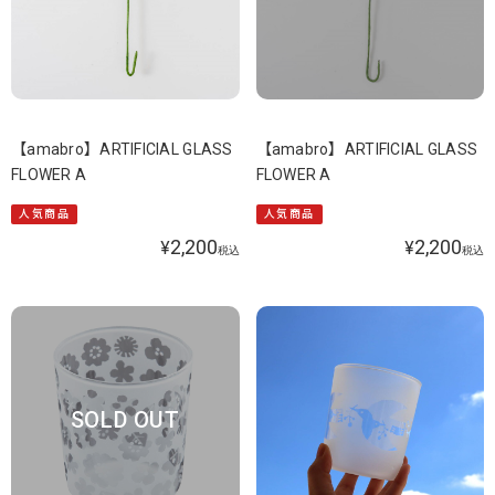
【amabro】ARTIFICIAL GLASS
【amabro】ARTIFICIAL GLASS
FLOWER A
FLOWER A
人気商品
人気商品
2,200
2,200
¥
¥
税込
税込
SOLD OUT