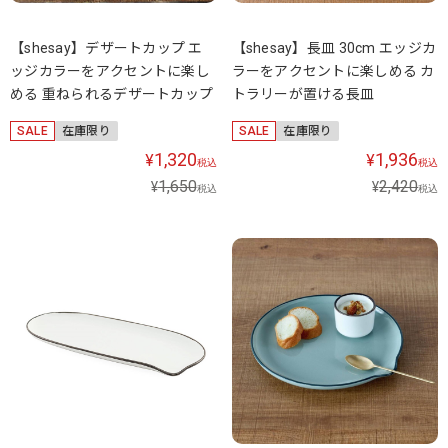
【shesay】デザートカップ エ
【shesay】長皿 30cm エッジカ
ッジカラーをアクセントに楽し
ラーをアクセントに楽しめる カ
める 重ねられるデザートカップ
トラリーが置ける長皿
SALE
在庫限り
SALE
在庫限り
1,320
1,936
¥
¥
税込
税込
1,650
2,420
¥
¥
税込
税込