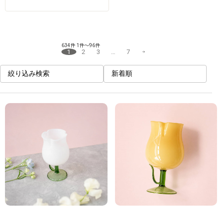
634件
1件～96件
1
2
3
…
7
絞り込み検索
新着順