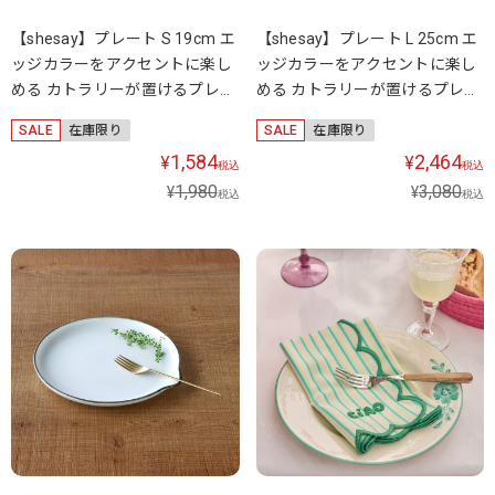
【shesay】プレート S 19cm エ
【shesay】プレート L 25cm エ
ッジカラーをアクセントに楽し
ッジカラーをアクセントに楽し
める カトラリーが置けるプレー
める カトラリーが置けるプレー
ト
ト
SALE
在庫限り
SALE
在庫限り
1,584
2,464
¥
¥
税込
税込
1,980
3,080
¥
¥
税込
税込