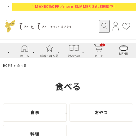
＼MAX80％OFF／more SUMMER SALE開催中！
ロ
お
グ
気
イ
に
0
ン
入
り
MENU
ホーム
新着・再入荷
読みもの
カート
HOME
食べる
食べる
食事
おやつ
料理