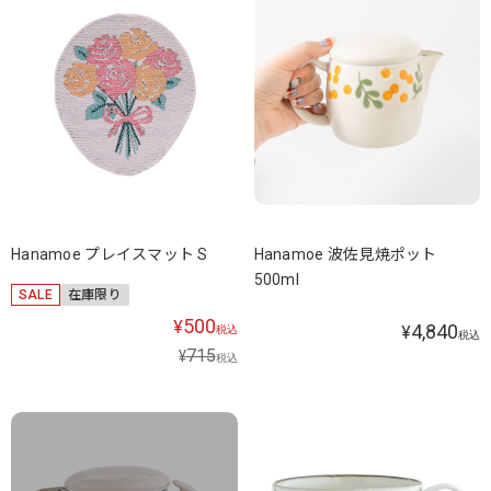
Hanamoe プレイスマット S
Hanamoe 波佐見焼ポット
500ml
SALE
在庫限り
500
¥
4,840
¥
税込
税込
715
¥
税込