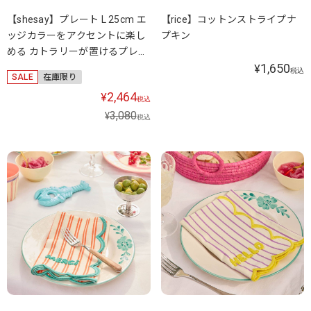
【shesay】プレート L 25cm エ
【rice】コットンストライプナ
ッジカラーをアクセントに楽し
プキン
める カトラリーが置けるプレー
1,650
ト
¥
税込
SALE
在庫限り
2,464
¥
税込
3,080
¥
税込