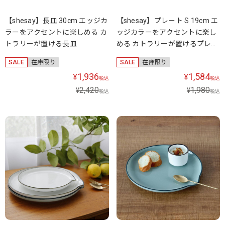
【shesay】長皿 30cm エッジカ
【shesay】プレート S 19cm エ
ラーをアクセントに楽しめる カ
ッジカラーをアクセントに楽し
トラリーが置ける長皿
める カトラリーが置けるプレー
ト
SALE
在庫限り
SALE
在庫限り
1,936
1,584
¥
¥
税込
税込
2,420
1,980
¥
¥
税込
税込