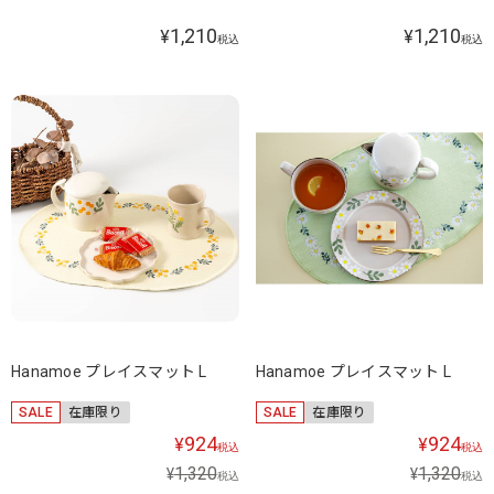
1,210
1,210
¥
¥
税込
税込
Hanamoe プレイスマット L
Hanamoe プレイスマット L
SALE
在庫限り
SALE
在庫限り
924
924
¥
¥
税込
税込
1,320
1,320
¥
¥
税込
税込