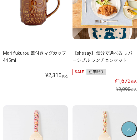
Mori fukurou 蓋付きマグカップ
【shesay】気分で選べる リバ
445ml
ーシブル ランチョンマット
SALE
在庫限り
2,310
¥
税込
1,672
¥
税込
2,090
¥
税込