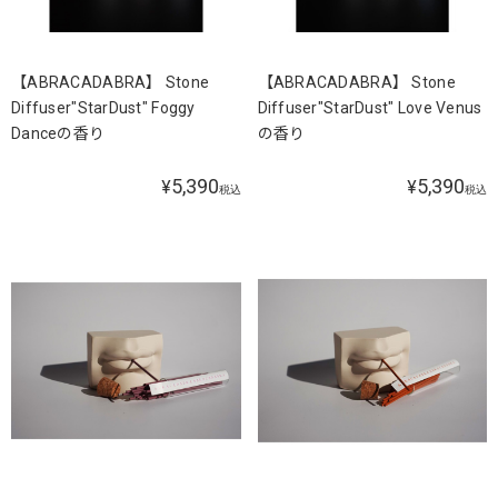
【ABRACADABRA】 Stone
【ABRACADABRA】 Stone
Diffuser"StarDust" Foggy
Diffuser"StarDust" Love Venus
Danceの香り
の香り
5,390
5,390
¥
¥
税込
税込