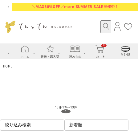
＼MAX80％OFF／more SUMMER SALE開催中！
ロ
お
グ
気
イ
に
0
ン
入
り
MENU
ホーム
新着・再入荷
読みもの
カート
HOME
13件
1件～13件
1
絞り込み検索
新着順