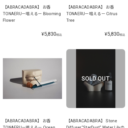
【ABRACADABRA】 お香
【ABRACADABRA】 お香
TONAERUー唱えるー Blooming
TONAERUー唱えるー Citrus
Flower
Tree
5,830
5,830
¥
¥
税込
税込
SOLD OUT
【ABRACADABRA】 お香
【ABRACADABRA】 Stone
TONAERUー唱えるー Ocean
Diffuser"StarDust" Water Lilyの