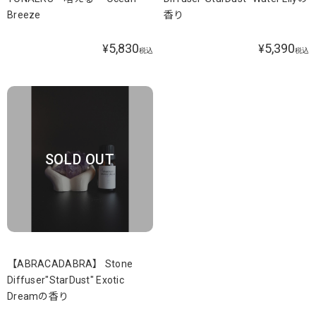
Breeze
香り
5,830
5,390
¥
¥
税込
税込
SOLD OUT
【ABRACADABRA】 Stone
Diffuser"StarDust" Exotic
Dreamの香り