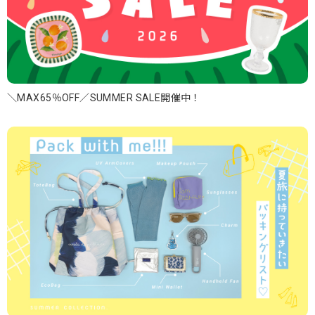
＼MAX65％OFF／SUMMER SALE開催中！