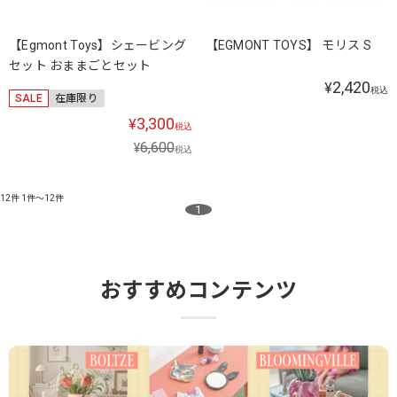
【Egmont Toys】シェービング
【EGMONT TOYS】 モリス S
セット おままごとセット
2,420
¥
税込
SALE
在庫限り
3,300
¥
税込
6,600
¥
税込
12件
1件～12件
1
おすすめコンテンツ