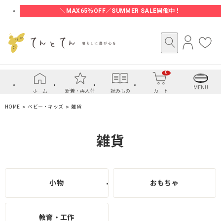
＼MAX65％OFF／SUMMER SALE開催中！
ロ
お
グ
気
イ
に
0
ン
入
り
MENU
ホーム
新着・再入荷
読みもの
カート
HOME
ベビー・キッズ
雑貨
雑貨
小物
おもちゃ
教育・工作