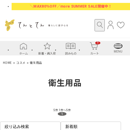
＼MAX80％OFF／more SUMMER SALE開催中！
ロ
お
グ
気
イ
に
0
ン
入
り
MENU
ホーム
新着・再入荷
読みもの
カート
HOME
コスメ
衛生用品
衛生用品
5件
1件～5件
1
絞り込み検索
新着順