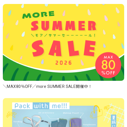
＼MAX80％OFF／more SUMMER SALE開催中！