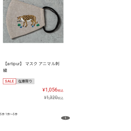
【artipur】 マスク アニマル刺
繍
SALE
在庫限り
1,056
¥
税込
1,320
¥
税込
5件
1件～5件
1