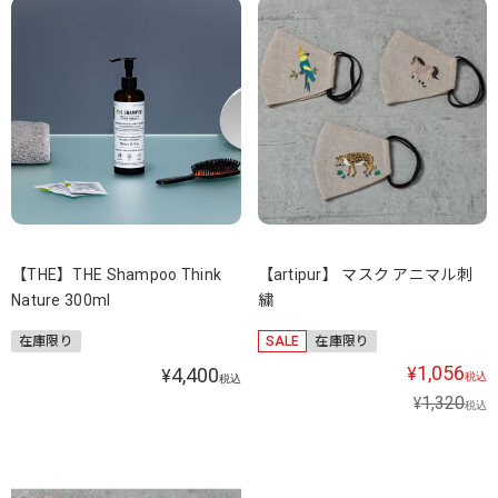
【THE】THE Shampoo Think
【artipur】 マスク アニマル刺
Nature 300ml
繍
在庫限り
SALE
在庫限り
1,056
4,400
¥
¥
税込
税込
1,320
¥
税込