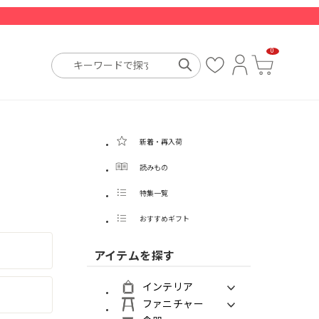
0
お
ロ
カ
気
グ
ー
に
イ
ト
入
ン
り
新着・再入荷
読みもの
特集一覧
おすすめギフト
アイテムを探す
インテリア
ファニチャー