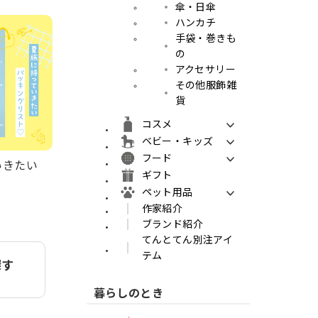
傘・日傘
ハンカチ
手袋・巻きも
の
アクセサリー
その他服飾雑
貨
コスメ
ベビー・キッズ
フード
ていきたい
ギフト
ペット用品
作家紹介
ブランド紹介
てんとてん別注アイ
テム
探す
暮らしのとき