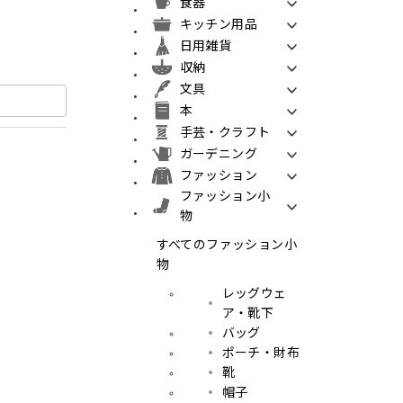
食器
キッチン用品
日用雑貨
収納
文具
本
手芸・クラフト
ガーデニング
ファッション
ファッション小
物
すべてのファッション小
物
レッグウェ
ア・靴下
バッグ
ポーチ・財布
靴
帽子