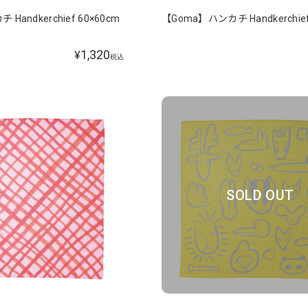
Handkerchief 60×60cm
【Goma】ハンカチ Handkerchief
1,320
¥
税込
SOLD OUT