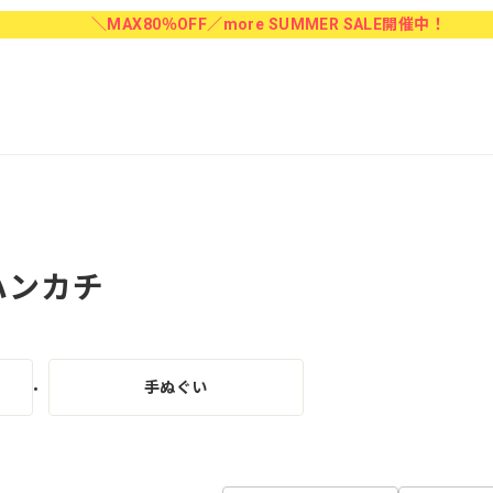
＼MAX80％OFF／more SUMMER SALE開催中！
ハンカチ
手ぬぐい