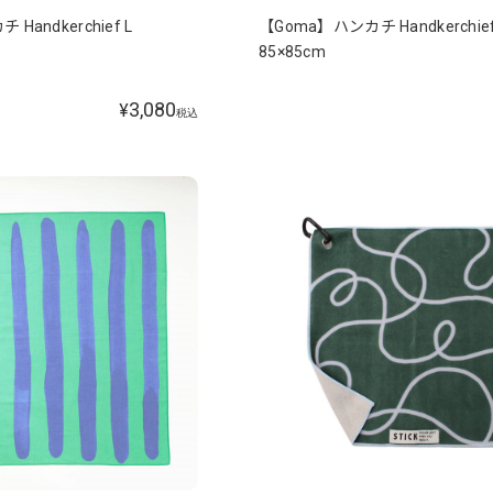
Handkerchief L
【Goma】ハンカチ Handkerchief
85×85cm
3,080
¥
税込