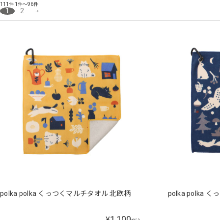
111件
1件～96件
1
2
polka polka くっつくマルチタオル 北欧柄
polka polk
1,100
¥