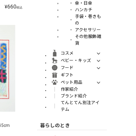
傘・日傘
660
¥
税込
ハンカチ
手袋・巻きも
の
アクセサリー
その他服飾雑
貨
コスメ
ベビー・キッズ
フード
ギフト
ペット用品
作家紹介
ブランド紹介
てんとてん別注アイ
テム
暮らしのとき
45cm