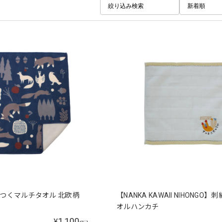
絞り込み検索
新着順
a くっつくマルチタオル 北欧柄
【NANKA KAWAII NIHONGO】
オルハンカチ
1,100
¥