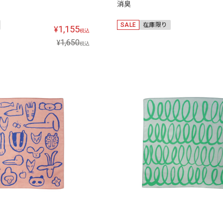
消臭
SALE
在庫限り
1,155
¥
税込
1,650
¥
税込