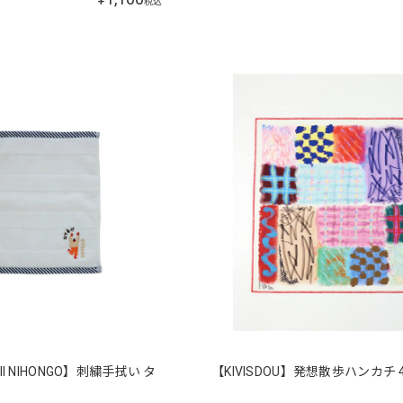
税込
II NIHONGO】刺繍手拭い タ
【KIVISDOU】発想散歩ハンカチ 