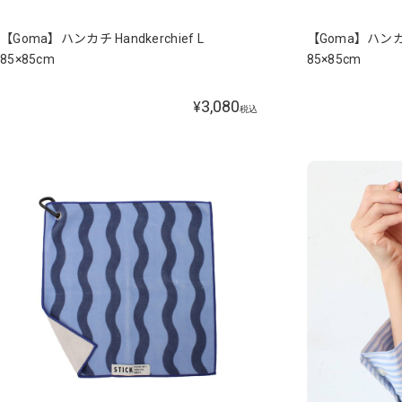
【Goma】ハンカチ Handkerchief L
【Goma】ハンカチ 
85×85cm
85×85cm
3,080
¥
税込