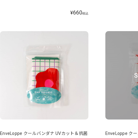
660
¥
税込
S
EnveLoppe クールバンダナ UVカット＆抗菌
EnveLoppe