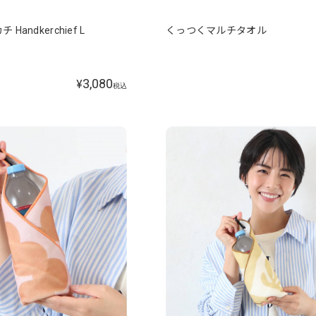
Handkerchief L
くっつくマルチタオル
3,080
¥
税込