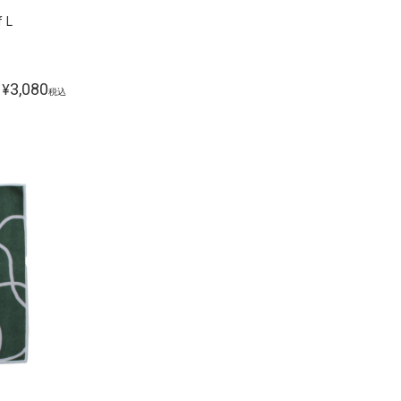
 L
3,080
¥
税込