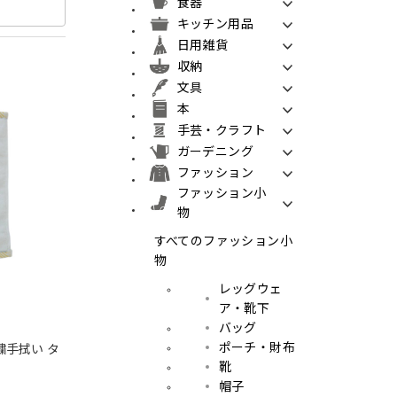
食器
キッチン用品
日用雑貨
収納
文具
本
手芸・クラフト
ガーデニング
ファッション
ファッション小
物
すべてのファッション小
物
レッグウェ
ア・靴下
バッグ
ポーチ・財布
刺繍手拭い タ
靴
帽子