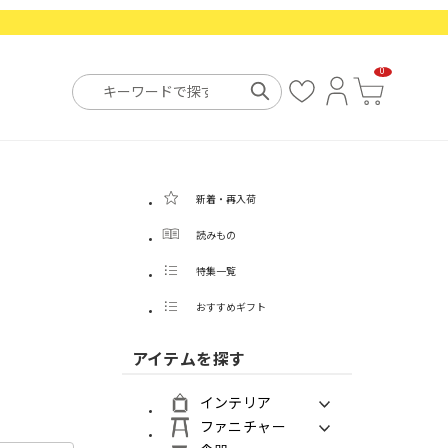
0
お
ロ
カ
気
グ
ー
に
イ
ト
入
ン
り
新着・再入荷
読みもの
特集一覧
おすすめギフト
アイテムを探す
インテリア
ファニチャー