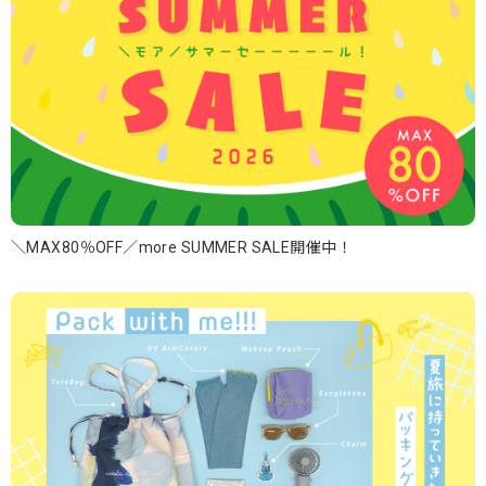
＼MAX80％OFF／more SUMMER SALE開催中！