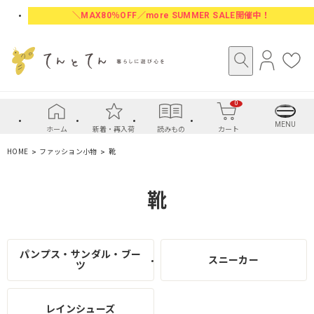
＼MAX80％OFF／more SUMMER SALE開催中！
ロ
お
グ
気
イ
に
0
ン
入
り
MENU
ホーム
新着・再入荷
読みもの
カート
HOME
ファッション小物
靴
靴
パンプス・サンダル・ブー
スニーカー
ツ
レインシューズ