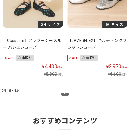
【Casselini】フラワーシースル
【JAVERFLEX】キルティングフ
ー バレエシューズ
ラットシューズ
SALE
在庫限り
SALE
在庫限り
4,400
2,970
¥
¥
税込
税込
8,800
6,600
¥
¥
税込
税込
12件
1件～12件
1
おすすめコンテンツ