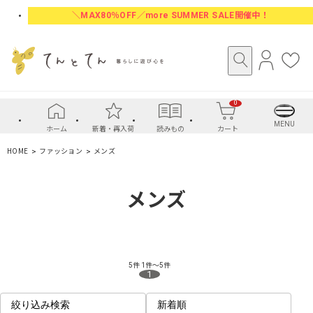
＼MAX80％OFF／more SUMMER SALE開催中！
ロ
お
グ
気
イ
に
0
ン
入
り
MENU
ホーム
新着・再入荷
読みもの
カート
HOME
ファッション
メンズ
メンズ
5件
1件～5件
1
絞り込み検索
新着順