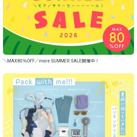
＼MAX80％OFF／more SUMMER SALE開催中！