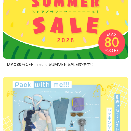
＼MAX80％OFF／more SUMMER SALE開催中！