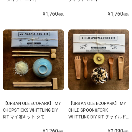
1,760
1,760
¥
¥
税込
税込
【URBAN OLE ECOPARK】 MY
【URBAN OLE ECOPARK】 MY
CHOPSTICKS WHITTLING DIY
CHILD SPOON&FORK
KIT マイ箸キット タモ
WHITTLING DIY KIT チャイルド
スプーン＆フォークキット さく
1,760
2,090
ら
¥
¥
税込
税込