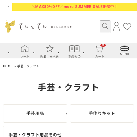
＼MAX80％OFF／more SUMMER SALE開催中！
ロ
お
グ
気
イ
に
0
ン
入
り
MENU
ホーム
新着・再入荷
読みもの
カート
HOME
手芸・クラフト
手芸・クラフト
手芸用品
手作りキット
手芸・クラフト用品その他