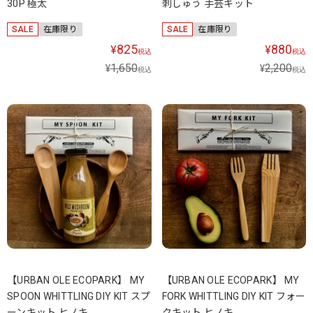
30P 極太
刺しゅう 手芸キット
SALE
在庫限り
SALE
在庫限り
825
880
¥
¥
税込
税込
1,650
2,200
¥
¥
税込
税込
【URBAN OLE ECOPARK】 MY
【URBAN OLE ECOPARK】 MY
SPOON WHITTLING DIY KIT スプ
FORK WHITTLING DIY KIT フォー
ーンキット ヒノキ
クキット ヒノキ