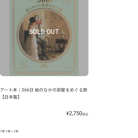
SOLD OUT
アート本｜366日 絵のなかの部屋をめぐる旅
【日本製】
2,750
¥
税込
1件
1件～1件