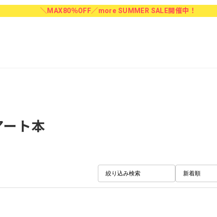
＼MAX80％OFF／more SUMMER SALE開催中！
アート本
絞り込み検索
新着順