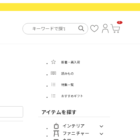
0
お
ロ
カ
気
グ
ー
に
イ
ト
入
ン
り
新着・再入荷
読みもの
特集一覧
おすすめギフト
アイテムを探す
インテリア
ファニチャー