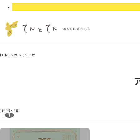
HOME
本
アート本
1件
1件～1件
1