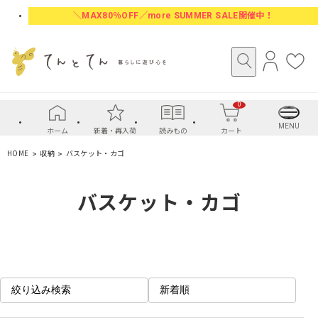
＼MAX80％OFF／more SUMMER SALE開催中！
ロ
お
グ
気
イ
に
0
ン
入
り
MENU
ホーム
新着・再入荷
読みもの
カート
HOME
収納
バスケット・カゴ
バスケット・カゴ
絞り込み検索
新着順