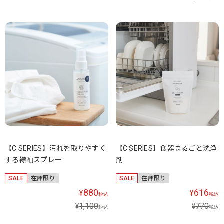
【C SERIES】汚れを取りやすく
【C SERIES】食器まるごと洗浄
する襟袖スプレー
剤
SALE
在庫限り
SALE
在庫限り
880
616
¥
¥
税込
税込
1,100
770
¥
¥
税込
税込