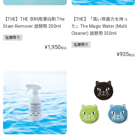
【THE】THE 衣料用漂白剤 The
【THE】「高い除菌力を持っ
Stain Remover 詰替用 200ml
た」The Magic Water (Multi
Cleaner) 詰替用 350ml
在庫限り
在庫限り
1,950
¥
税込
935
¥
税込