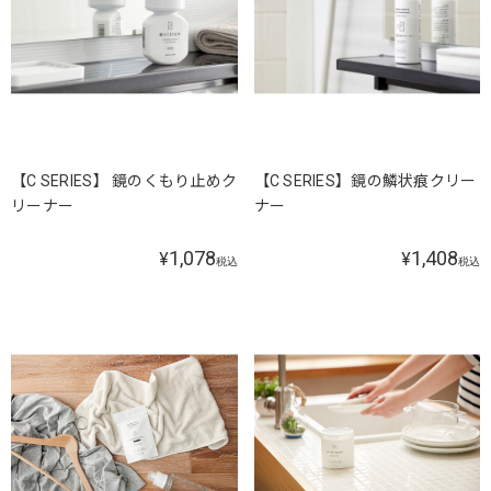
【C SERIES】 鏡のくもり止めク
【C SERIES】鏡の鱗状痕クリー
リーナー
ナー
1,078
1,408
¥
¥
税込
税込