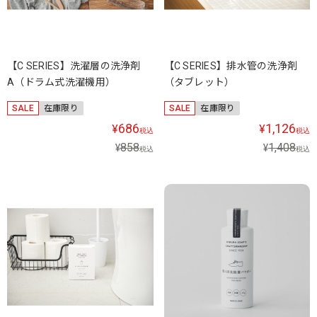
【C SERIES】洗濯層の洗浄剤
【C SERIES】排水管の洗浄剤
A（ドラム式洗濯機用）
（タブレット）
SALE
在庫限り
SALE
在庫限り
686
1,126
¥
¥
税込
税込
858
1,408
¥
¥
税込
税込