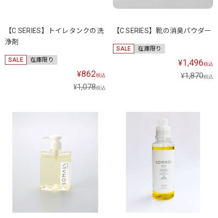
【C SERIES】トイレタンクの洗
【C SERIES】靴の消臭パウダー
浄剤
SALE
在庫限り
SALE
在庫限り
1,496
¥
税込
862
¥
1,870
¥
税込
税込
1,078
¥
税込