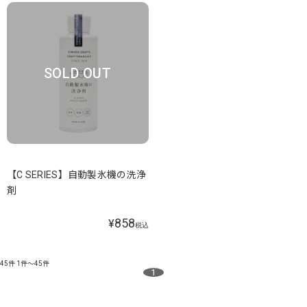
SOLD OUT
【C SERIES】自動製氷機の洗浄
剤
858
¥
税込
45件
1件～45件
1