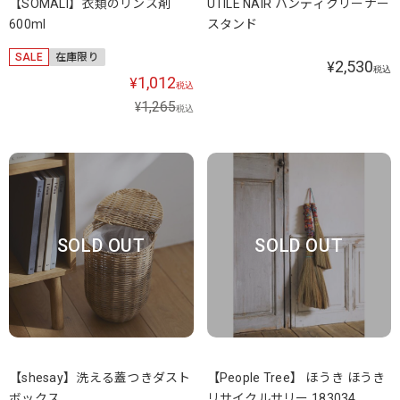
【SOMALI】衣類のリンス剤
UTILE NAIR ハンディクリーナー
600ml
スタンド
SALE
在庫限り
2,530
¥
税込
1,012
¥
税込
1,265
¥
税込
SOLD OUT
SOLD OUT
【shesay】洗える蓋つきダスト
【People Tree】 ほうき ほうき
ボックス
リサイクルサリー 183034