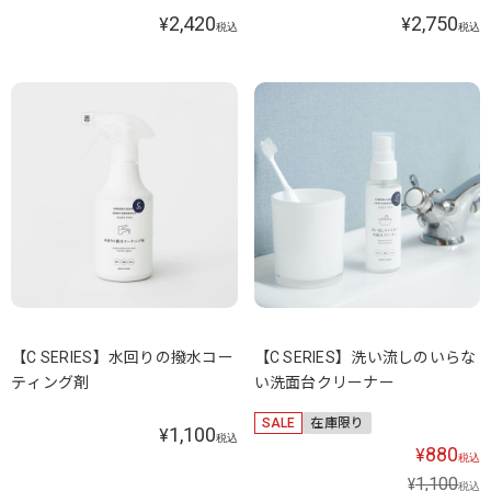
2,420
2,750
¥
¥
税込
税込
【C SERIES】水回りの撥水コー
【C SERIES】洗い流しのいらな
ティング剤
い洗面台クリーナー
SALE
在庫限り
1,100
¥
税込
880
¥
税込
1,100
¥
税込