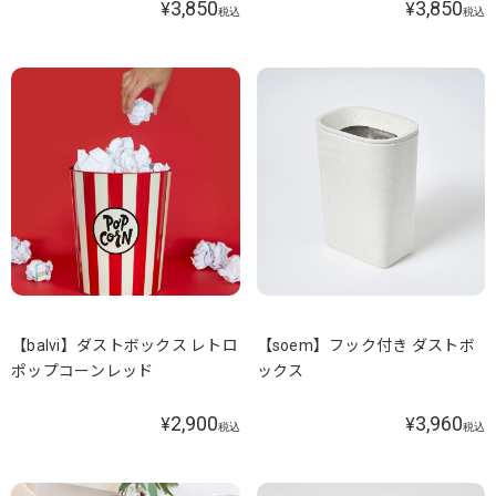
3,850
3,850
¥
¥
税込
税込
【balvi】ダストボックス レトロ
【soem】フック付き ダストボ
ポップコーンレッド
ックス
2,900
3,960
¥
¥
税込
税込