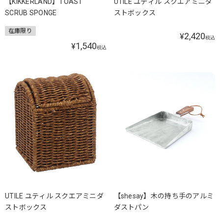
【KIKKERLAND】TOAST
UTILE ユティル スクエアミニダ
SCRUB SPONGE
ストボックス
在庫限り
2,420
¥
税込
1,540
¥
税込
UTILE ユティル スクエアミニダ
【shesay】木の持ち手のアルミ
ストボックス
ダストパン