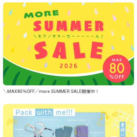
＼MAX80％OFF／more SUMMER SALE開催中！