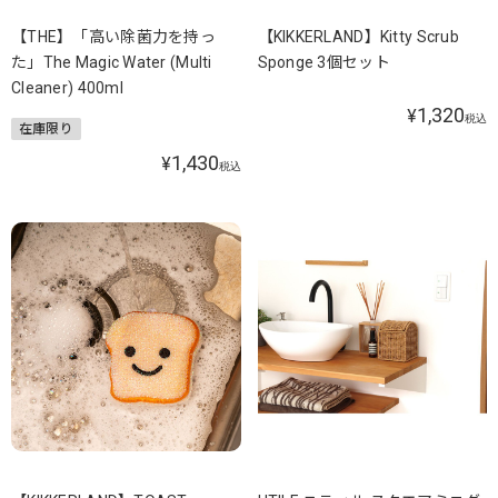
【THE】「高い除菌力を持っ
【KIKKERLAND】Kitty Scrub
た」The Magic Water (Multi
Sponge 3個セット
Cleaner) 400ml
1,320
¥
税込
在庫限り
1,430
¥
税込