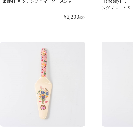
【balvi】キッチンタイマーソースジャー
【shesay】
ングプレート S
2,200
¥
税込