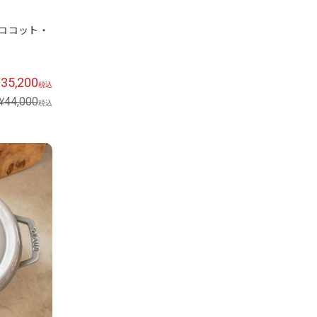
・ココット・
35,200
¥
税込
44,000
¥
税込