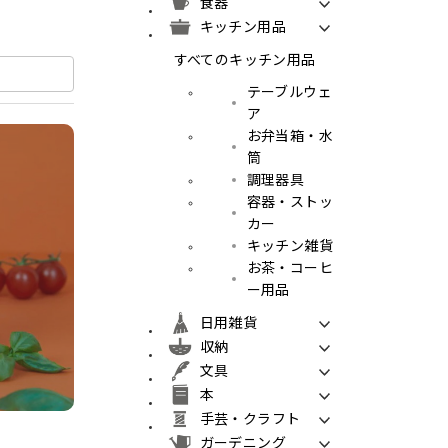
食器
キッチン用品
すべてのキッチン用品
テーブルウェ
ア
お弁当箱・水
筒
調理器具
容器・ストッ
カー
キッチン雑貨
お茶・コーヒ
ー用品
日用雑貨
収納
文具
本
手芸・クラフト
ガーデニング