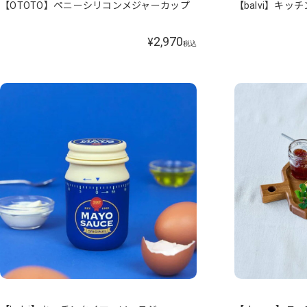
【OTOTO】ペニーシリコンメジャーカップ
【balvi】キ
2,970
¥
税込