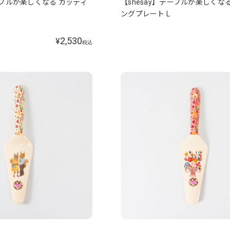
テーブルが楽しくなる カッティ
【shesay】テーブルが楽しくな
ングプレート L
2,530
¥
税込