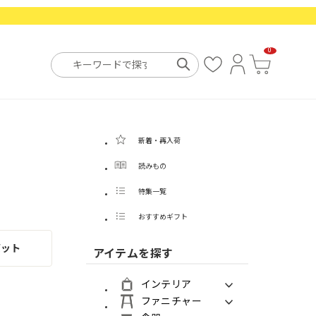
0
お
ロ
カ
気
グ
ー
に
イ
ト
入
ン
り
新着・再入荷
読みもの
特集一覧
おすすめギフト
バット
アイテムを探す
インテリア
ファニチャー