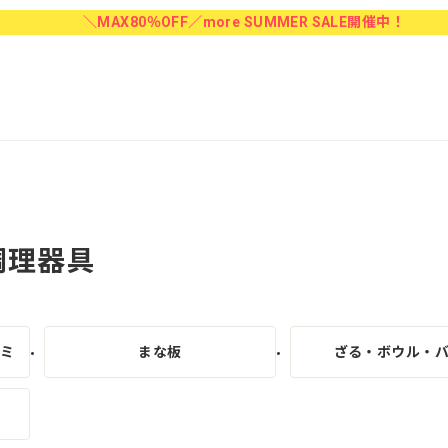
＼MAX80％OFF／more SUMMER SALE開催中！
調理器具
サミ
まな板
ざる・ボウル・