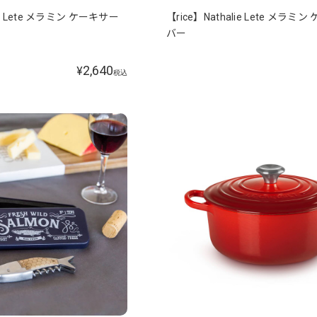
lie Lete メラミン ケーキサー
【rice】Nathalie Lete メラミ
バー
2,640
¥
税込