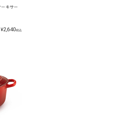
ン ケーキサー
2,640
¥
税込