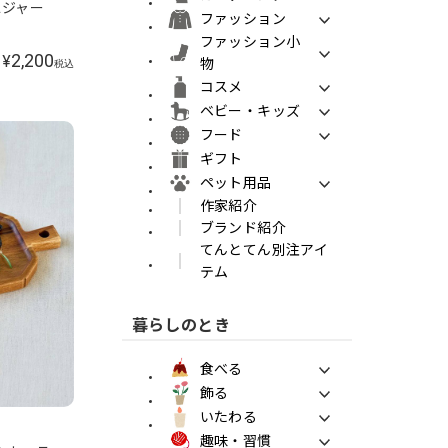
スジャー
ファッション
ファッション小
2,200
¥
物
税込
コスメ
ベビー・キッズ
フード
ギフト
ペット用品
作家紹介
ブランド紹介
てんとてん別注アイ
テム
暮らしのとき
食べる
飾る
いたわる
趣味・習慣