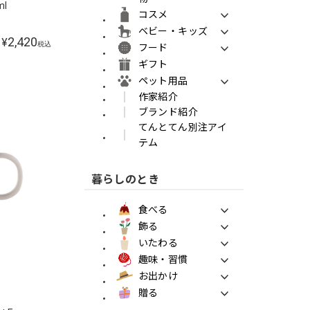
ml
コスメ
ベビー・キッズ
2,420
¥
税込
フード
ギフト
ペット用品
作家紹介
ブランド紹介
てんとてん別注アイ
テム
暮らしのとき
食べる
飾る
いたわる
趣味・習慣
お出かけ
贈る