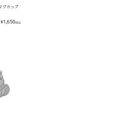
g マグカップ
1,650
¥
税込