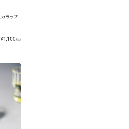
 スカラップ
1,100
¥
税込