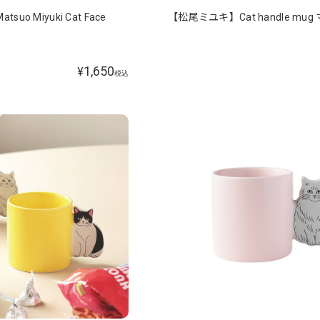
o Miyuki Cat Face
【松尾ミユキ】Cat handle mu
1,650
¥
税込