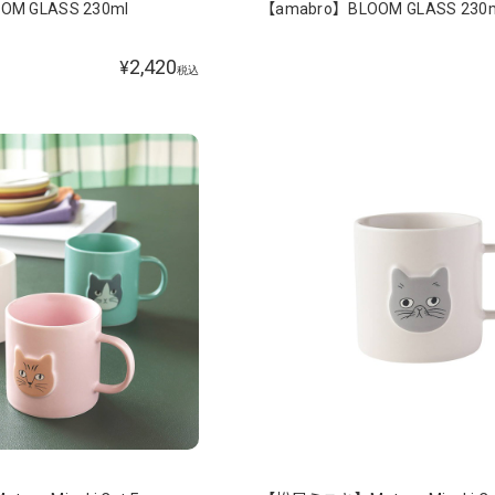
OM GLASS 230ml
【amabro】BLOOM GLASS 230
2,420
¥
税込