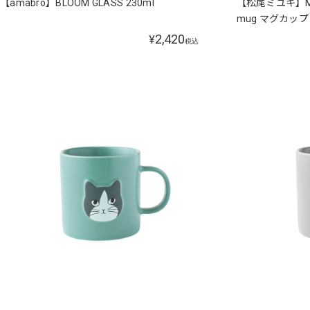
【amabro】BLOOM GLASS 230ml
【松尾ミユキ】Matsu
mug マグカップ
2,420
¥
税込