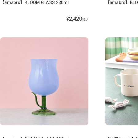
【amabro】BLOOM GLASS 230ml
【amabro】BLO
2,420
¥
税込