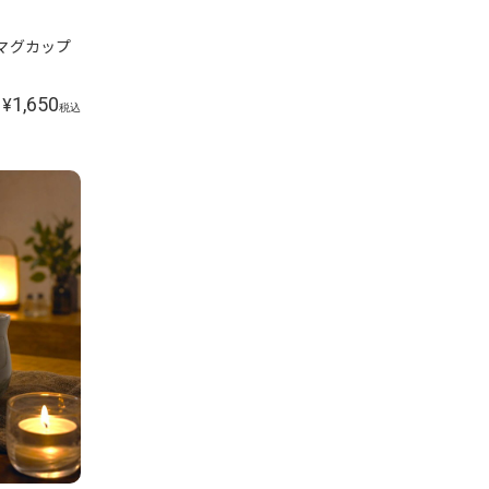
g マグカップ
1,650
¥
税込