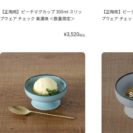
【正陶苑】ピーチマグカップ 300ml スリッ
【正陶苑】ピーチ
プウェア チェック 美濃焼 ＜数量限定＞
プウェア チェッ
3,520
¥
税込
S