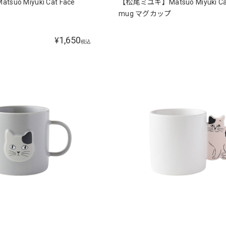
o Miyuki Cat Face
【松尾ミユキ】Matsuo Miyuki Cat
mug マグカップ
1,650
¥
税込