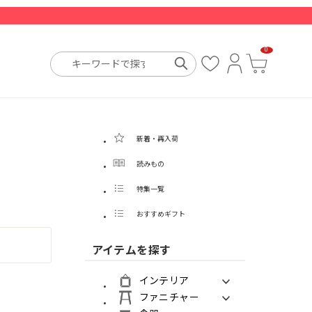
0
お
ロ
カ
気
グ
ー
に
イ
ト
入
ン
り
新着・再入荷
読みもの
特集一覧
おすすめギフト
アイテムを探す
インテリア
ファニチャー