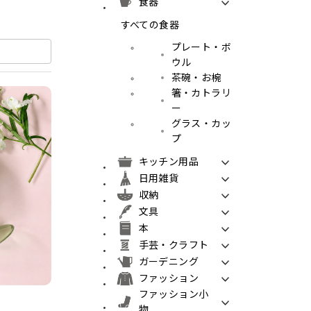
食器
すべての食器
プレート・ボ
ウル
茶碗・お椀
箸・カトラリ
ー
グラス・カッ
プ
キッチン用品
日用雑貨
収納
文具
本
手芸・クラフト
ガーデニング
ファッション
ファッション小
物