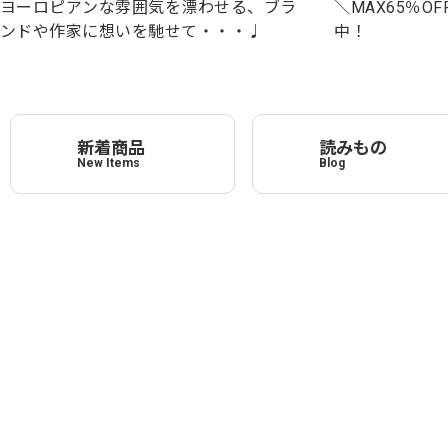
＼MAX65％OF
ヨーロピアンな雰囲気を漂わせる、ブラ
中！
ンドや作家に想いを馳せて・・・♩
新着商品
読みもの
New Items
Blog