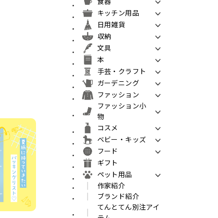
食器
キッチン用品
日用雑貨
収納
文具
本
手芸・クラフト
ガーデニング
ファッション
ファッション小
物
コスメ
ベビー・キッズ
フード
ギフト
ペット用品
作家紹介
ブランド紹介
てんとてん別注アイ
テム