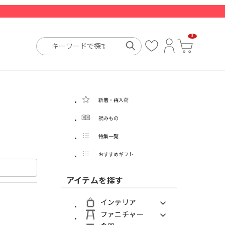
0
お
ロ
カ
気
グ
ー
に
イ
ト
入
ン
り
新着・再入荷
読みもの
特集一覧
おすすめギフト
アイテムを探す
インテリア
ファニチャー