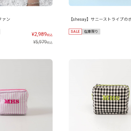
ファン
【shesay】サニーストライプの
SALE
在庫限り
2,989
¥
税込
5,979
¥
税込