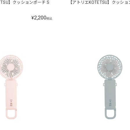
ETSU】クッションポーチ S
【アトリエKOTETSU】クッショ
2,200
¥
税込