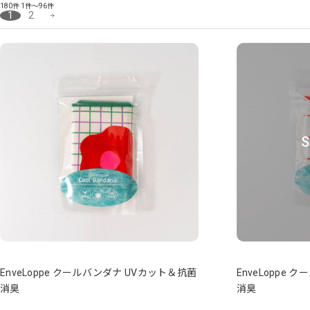
180件
1件～96件
1
2
S
EnveLoppe クールバンダナ UVカット＆抗菌
EnveLoppe
消臭
消臭