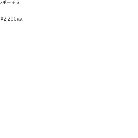
ンポーチ S
2,200
¥
税込