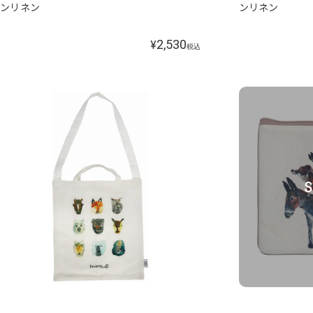
ンリネン
ンリネン
2,530
¥
税込
S