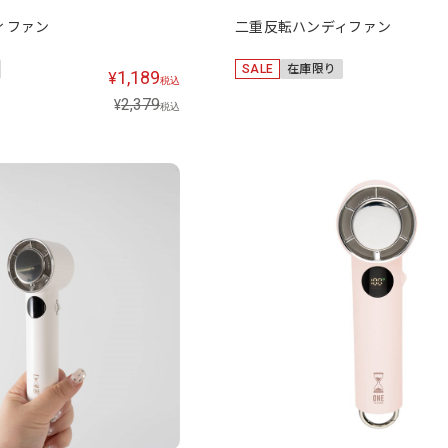
ィファン
二重反転ハンディファン
SALE
在庫限り
1,189
¥
税込
2,379
¥
税込