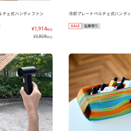
ルチェ式ハンディファン
冷却プレートペルチェ式ハンデ
SALE
在庫限り
1,914
¥
税込
3,828
¥
税込