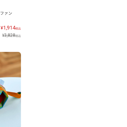
ィファン
1,914
¥
税込
3,828
¥
税込