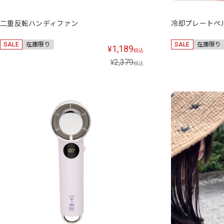
二重反転ハンディファン
冷却プレートペ
SALE
在庫限り
SALE
在庫限り
1,189
¥
税込
2,379
¥
税込