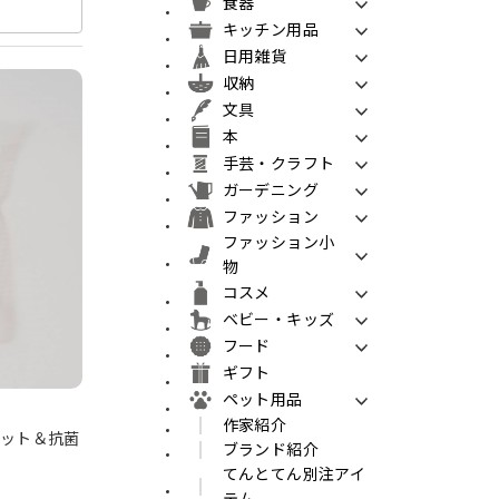
食器
キッチン用品
日用雑貨
収納
文具
本
手芸・クラフト
ガーデニング
ファッション
ファッション小
物
コスメ
ベビー・キッズ
フード
ギフト
ペット用品
作家紹介
Vカット＆抗菌
ブランド紹介
てんとてん別注アイ
テム