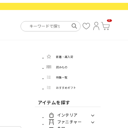
0
お
ロ
カ
気
グ
ー
に
イ
ト
入
ン
り
新着・再入荷
読みもの
特集一覧
おすすめギフト
アイテムを探す
インテリア
ファニチャー