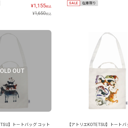
SALE
在庫限り
1,155
¥
税込
1,650
¥
税込
OLD OUT
ETSU】トートバッグ コット
【アトリエKOTETSU】トートバ