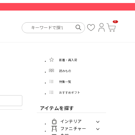
0
お
ロ
カ
気
グ
ー
に
イ
ト
入
ン
り
新着・再入荷
読みもの
特集一覧
おすすめギフト
アイテムを探す
インテリア
ファニチャー