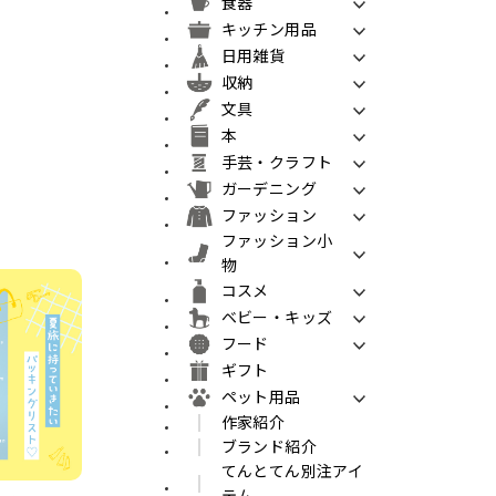
食器
キッチン用品
日用雑貨
収納
文具
本
手芸・クラフト
ガーデニング
ファッション
ファッション小
物
コスメ
ベビー・キッズ
フード
ギフト
ペット用品
作家紹介
ブランド紹介
てんとてん別注アイ
テム