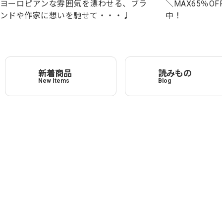
＼MAX65％OF
ヨーロピアンな雰囲気を漂わせる、ブラ
中！
ンドや作家に想いを馳せて・・・♩
新着商品
読みもの
New Items
Blog