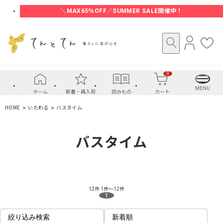
＼MAX65％OFF／SUMMER SALE開催中！
ロ
お
グ
気
イ
に
0
ン
入
り
MENU
ホーム
新着・再入荷
読みもの
カート
HOME
いたわる
バスタイム
バスタイム
12件
1件～12件
1
絞り込み検索
新着順