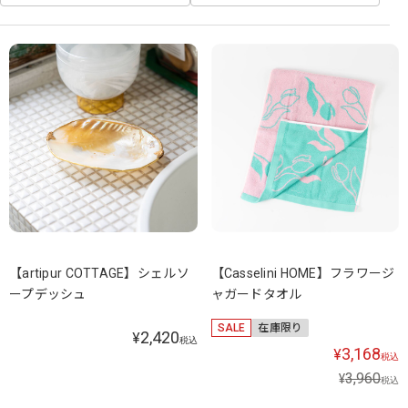
【artipur COTTAGE】シェルソ
【Casselini HOME】フラワージ
ープデッシュ
ャガードタオル
SALE
在庫限り
2,420
¥
税込
3,168
¥
税込
3,960
¥
税込