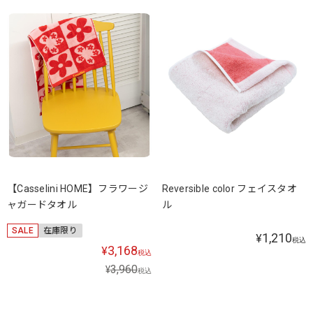
【Casselini HOME】フラワージ
Reversible color フェイスタオ
ャガードタオル
ル
SALE
在庫限り
1,210
¥
税込
3,168
¥
税込
3,960
¥
税込