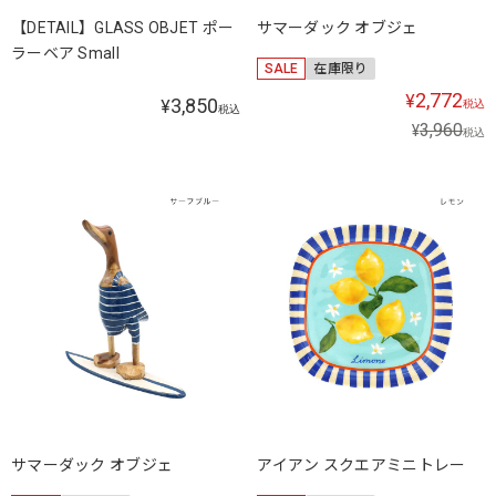
【DETAIL】GLASS OBJET ポー
サマーダック オブジェ
ラーベア Small
SALE
在庫限り
2,772
¥
3,850
¥
税込
税込
3,960
¥
税込
サマーダック オブジェ
アイアン スクエアミニトレー