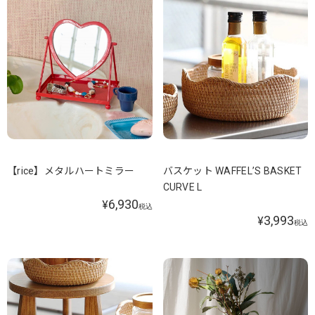
【rice】メタルハートミラー
バスケット WAFFEL’S BASKET
CURVE L
6,930
¥
税込
3,993
¥
税込