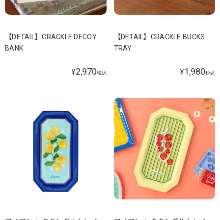
【DETAIL】CRACKLE DECOY
【DETAIL】CRACKLE BUCKS
BANK
TRAY
2,970
1,980
¥
¥
税込
税込