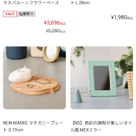
ラスバルーンフラワーベース
ト L 28cm
SALE
在庫限り
1,980
¥
税込
3,696
¥
税込
5,280
¥
税込
NEIN MARKE マホガニープレー
【NS】色彩の調和が美しいタイ
ト S 19cm
ル風 MEXミラー