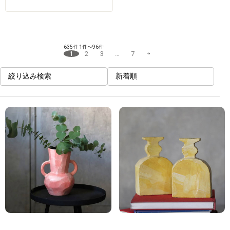
635件
1件～96件
1
2
3
…
7
絞り込み検索
新着順