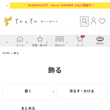
＼MAX80％OFF／more SUMMER SALE開催中！
ロ
お
グ
気
イ
に
0
ン
入
り
MENU
ホーム
新着・再入荷
読みもの
カート
HOME
飾る
飾る
置く
吊るす・かける
まとめる