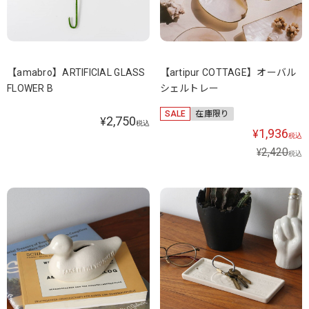
【amabro】ARTIFICIAL GLASS
【artipur COTTAGE】オーバル
FLOWER B
シェルトレー
SALE
在庫限り
2,750
¥
税込
1,936
¥
税込
2,420
¥
税込