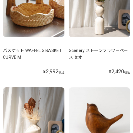
バスケット WAFFEL’S BASKET
Scenery ストーンフラワーベー
CURVE M
ス セオ
2,992
2,420
¥
¥
税込
税込