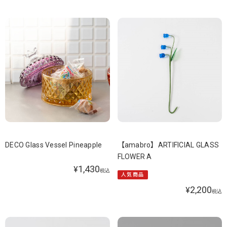
DECO Glass Vessel Pineapple
【amabro】ARTIFICIAL GLASS
FLOWER A
1,430
¥
税込
人気商品
2,200
¥
税込