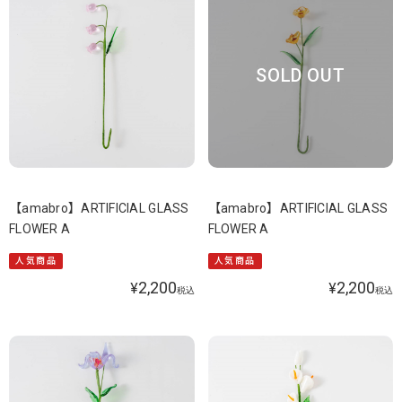
SOLD OUT
【amabro】ARTIFICIAL GLASS
【amabro】ARTIFICIAL GLASS
FLOWER A
FLOWER A
人気商品
人気商品
2,200
2,200
¥
¥
税込
税込