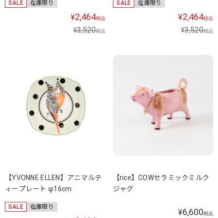
SALE
在庫限り
SALE
在庫限り
2,464
2,464
¥
¥
税込
税込
3,520
3,520
¥
¥
税込
税込
【YVONNE ELLEN】アニマルテ
【rice】COWセラミックミルク
ィープレート φ16cm
ジャグ
SALE
在庫限り
6,600
¥
税込