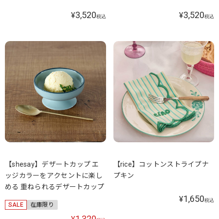
3,520
3,520
¥
¥
税込
税込
【shesay】デザートカップ エ
【rice】コットンストライプナ
ッジカラーをアクセントに楽し
プキン
める 重ねられるデザートカップ
1,650
¥
税込
SALE
在庫限り
1,320