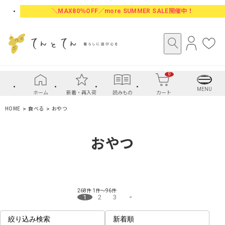
＼MAX80％OFF／more SUMMER SALE開催中！
ロ
お
グ
気
イ
に
0
ン
入
り
MENU
ホーム
新着・再入荷
読みもの
カート
HOME
食べる
おやつ
おやつ
268件
1件～96件
1
2
3
絞り込み検索
新着順