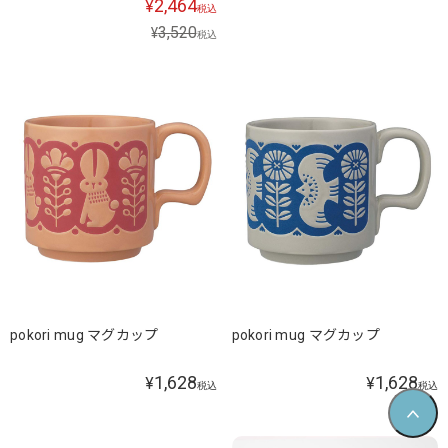
2,464
¥
税込
3,520
¥
税込
pokori mug マグカップ
pokori mug マグカップ
1,628
1,628
¥
¥
税込
税込