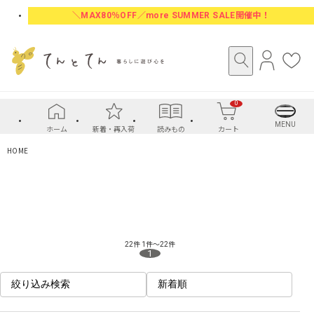
＼MAX80％OFF／more SUMMER SALE開催中！
ロ
お
グ
気
イ
に
0
ン
入
り
MENU
ホーム
新着・再入荷
読みもの
カート
HOME
22件
1件～22件
1
絞り込み検索
新着順