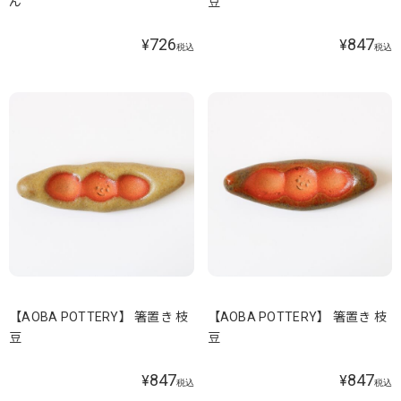
ん
豆
726
847
¥
¥
税込
税込
【AOBA POTTERY】 箸置き 枝
【AOBA POTTERY】 箸置き 枝
豆
豆
847
847
¥
¥
税込
税込