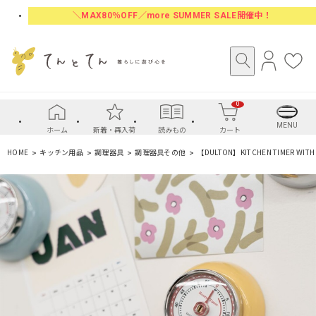
＼MAX80％OFF／more SUMMER SALE開催中！
ロ
お
グ
気
イ
に
0
ン
入
り
MENU
ホーム
新着・再入荷
読みもの
カート
HOME
キッチン用品
調理器具
調理器具その他
【DULTON】KITCHEN TIMER W