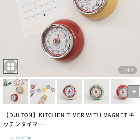
1
/
14
【DULTON】KITCHEN TIMER WITH MAGNET キ
ッチンタイマー
DULTON