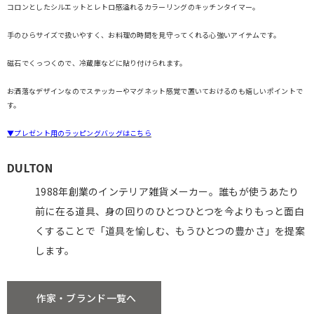
コロンとしたシルエットとレトロ感溢れるカラーリングのキッチンタイマー。
手のひらサイズで扱いやすく、お料理の時間を見守ってくれる心強いアイテムです。
磁石でくっつくので、冷蔵庫などに貼り付けられます。
お洒落なデザインなのでステッカーやマグネット感覚で置いておけるのも嬉しいポイントで
す。
▼プレゼント用のラッピングバッグはこちら
DULTON
1988年創業のインテリア雑貨メーカー。誰もが使うあたり
前に在る道具、身の回りのひとつひとつを今よりもっと面白
くすることで「道具を愉しむ、もうひとつの豊かさ」を提案
します。
作家・ブランド一覧へ