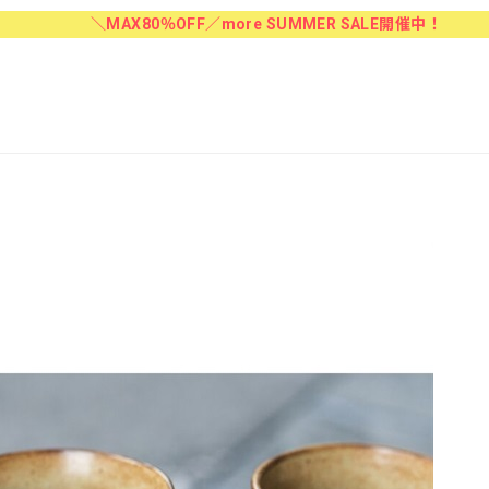
＼MAX80％OFF／more SUMMER SALE開催中！