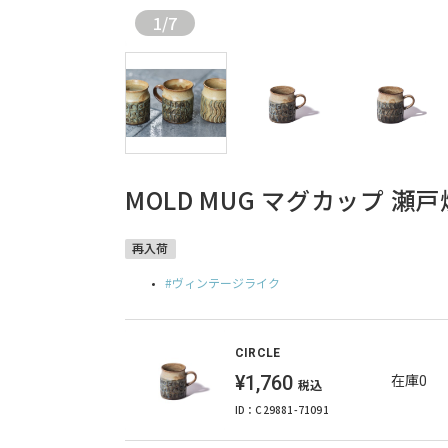
1
/
7
MOLD MUG マグカップ 瀬戸
再入荷
ヴィンテージライク
CIRCLE
¥1,760
在庫0
税込
ID：C29881-71091