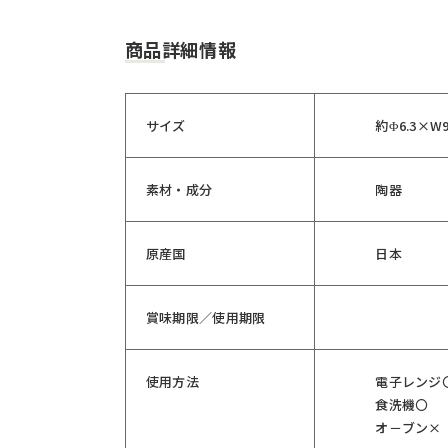
商品詳細情報
サイズ
約Φ6.3×W9
素材・成分
陶器
原産国
日本
賞味期限／使用期限
使用方法
電子レンジ
食洗機〇
オ－ブン×