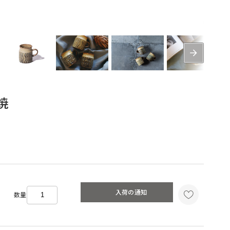
焼
入荷の通知
数量