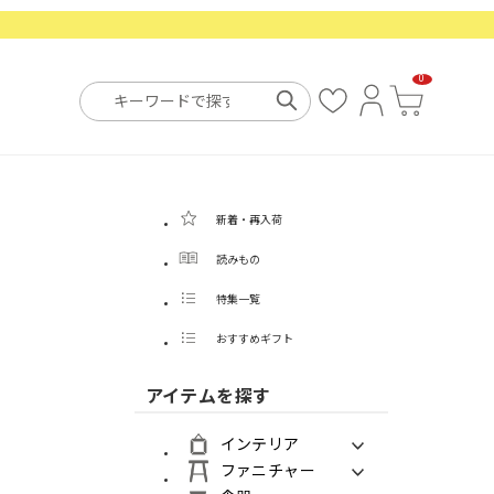
0
お
ロ
カ
気
グ
ー
に
イ
ト
入
ン
り
新着・再入荷
読みもの
特集一覧
おすすめギフト
アイテムを探す
インテリア
ファニチャー