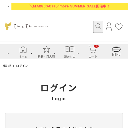
＼MAX80％OFF／more SUMMER SALE開催中！
ロ
お
グ
気
イ
に
0
ン
入
り
MENU
ホーム
新着・再入荷
読みもの
カート
HOME
ログイン
ログイン
Login