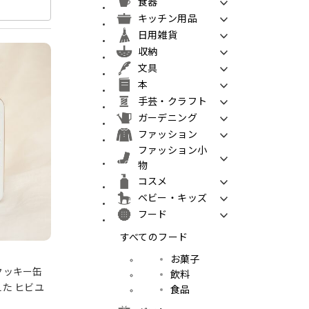
食器
キッチン用品
日用雑貨
収納
文具
本
手芸・クラフト
ガーデニング
ファッション
ファッション小
物
コスメ
ベビー・キッズ
フード
すべてのフード
お菓子
クッキー缶
飲料
た ヒビユ
食品