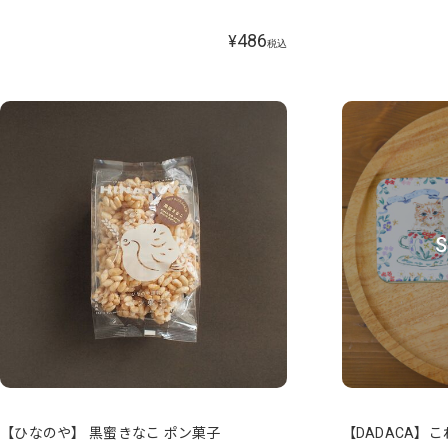
486
¥
税込
S
【ひなのや】 黒蜜きなこ ポン菓子
【DADACA】