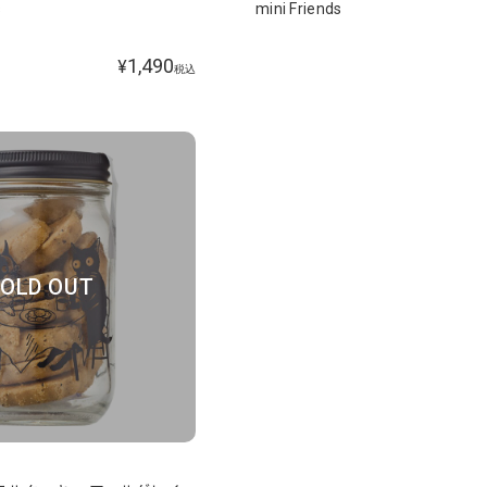
s
mini Friends
1,490
¥
税込
OLD OUT