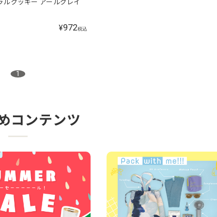
ュラルクッキー アールグレイ
972
¥
税込
1
めコンテンツ