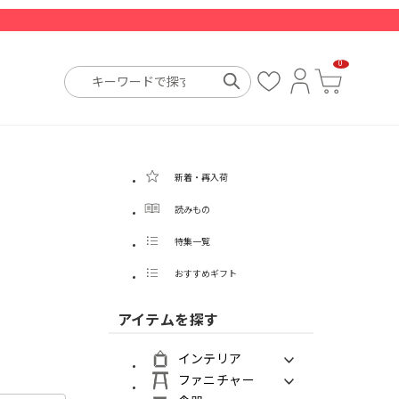
0
お
ロ
カ
気
グ
ー
に
イ
ト
入
ン
り
新着・再入荷
読みもの
特集一覧
おすすめギフト
アイテムを探す
インテリア
ファニチャー