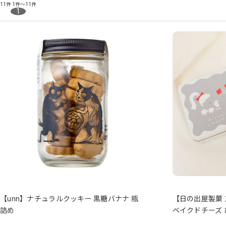
11件
1件～11件
1
【unn】ナチュラルクッキー 黒糖バナナ 瓶
【日の出屋製菓
詰め
ベイクドチーズ 