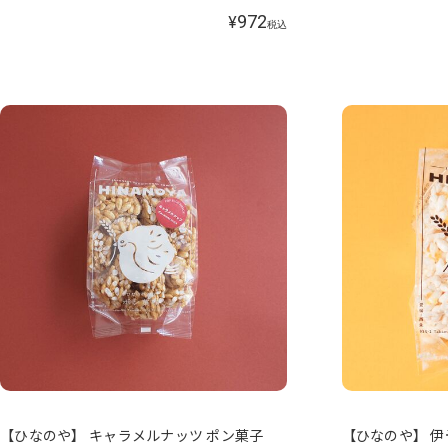
972
¥
税込
【ひなのや】 キャラメルナッツ ポン菓子
【ひなのや】 伊