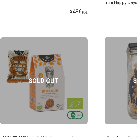
mini Happy Day
486
¥
税込
SOLD OUT
S