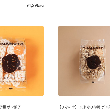
1,296
¥
税込
予柑 ポン菓子
【ひなのや】 玄米きび砂糖 ポン