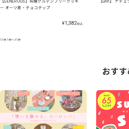
【GENEROUS】有機グルテンフリークッキ
【unn】 ナチ
ー オーツ麦・チョコチップ
1,382
¥
税込
11件
1件～11件
おすす