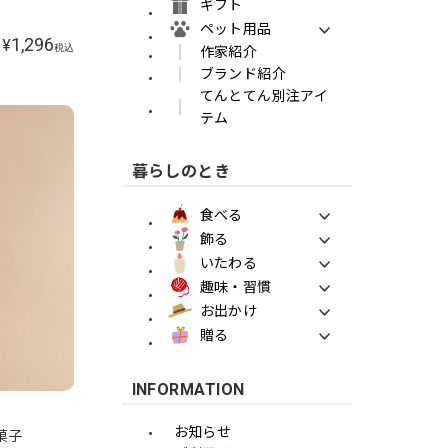
ギフト
ペット用品
1,296
¥
税込
作家紹介
ブランド紹介
てんとてん別注アイ
テム
暮らしのとき
食べる
飾る
いたわる
趣味・習慣
お出かけ
贈る
INFORMATION
お知らせ
菓子