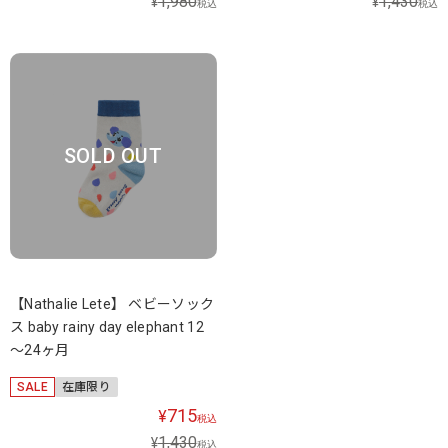
1,980
1,430
¥
¥
税込
税込
SOLD OUT
【Nathalie Lete】 ベビーソック
ス baby rainy day elephant 12
～24ヶ月
SALE
在庫限り
715
¥
税込
1,430
¥
税込