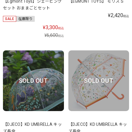
【Egmont Toys】シェービング
【EGMONT TOYS】 モリス S
セット おままごとセット
2,420
¥
税込
SALE
在庫限り
3,300
¥
税込
6,600
¥
税込
SOLD OUT
SOLD OUT
【DJECO】KD UMBRELLA キッ
【DJECO】KD UMBRELLA キッ
ズ長傘
ズ長傘