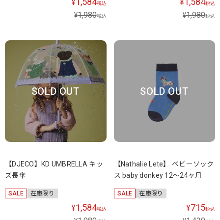
1,584
1,584
¥
¥
税込
税込
1,980
1,980
¥
¥
税込
税込
SOLD OUT
SOLD OUT
【DJECO】KD UMBRELLA キッ
【Nathalie Lete】 ベビーソック
ズ長傘
ス baby donkey 12～24ヶ月
SALE
在庫限り
SALE
在庫限り
1,584
715
¥
¥
税込
税込