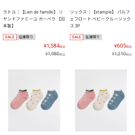
ラトル｜【Lien de famille】 リ
ソックス｜【stample】 パルフ
ヤンドファミーユ ガーベラ 【日
ェフロート ベビークルーソック
本製】
ス 3P
SALE
在庫限り
SALE
在庫限り
1,584
605
¥
¥
税込
税込
1,980
1,210
¥
¥
税込
税込