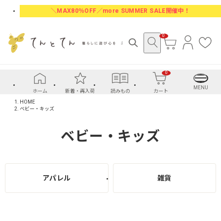
＼MAX80％OFF／more SUMMER SALE開催中！
0
カ
ロ
お
ー
グ
気
ト
イ
に
0
ン
入
り
MENU
ホーム
新着・再入荷
読みもの
カート
HOME
ベビー・キッズ
ベビー・キッズ
アパレル
雑貨