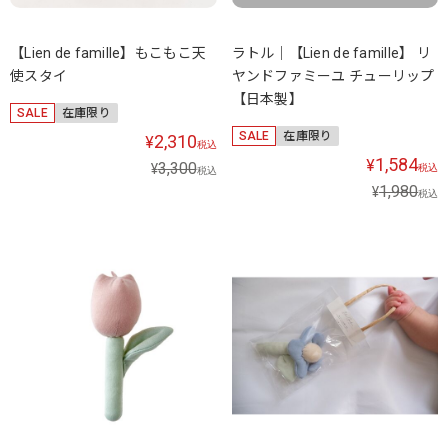
【Lien de famille】もこもこ天
ラトル｜【Lien de famille】 リ
使スタイ
ヤンドファミーユ チューリップ
【日本製】
SALE
在庫限り
SALE
在庫限り
2,310
¥
税込
1,584
¥
3,300
¥
税込
税込
1,980
¥
税込