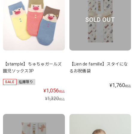
SOLD OUT
【stample】ちゅちゅガールズ
【Lien de famille】スタイにな
園児ソックス3P
るお祝儀袋
SALE
在庫限り
1,760
¥
税込
1,056
¥
税込
1,320
¥
税込