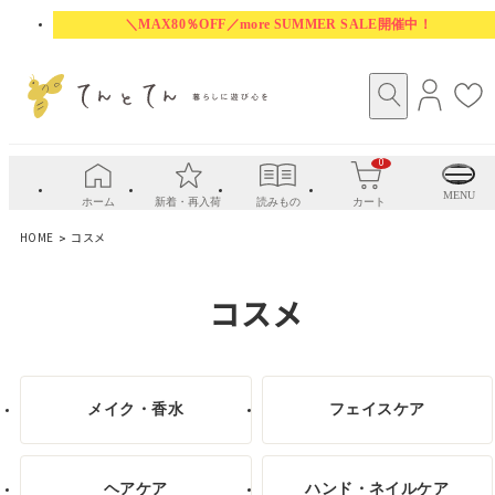
＼MAX80％OFF／more SUMMER SALE開催中！
ロ
お
グ
気
イ
に
0
ン
入
り
MENU
ホーム
新着・再入荷
読みもの
カート
HOME
コスメ
コスメ
メイク・香水
フェイスケア
ヘアケア
ハンド・ネイルケア