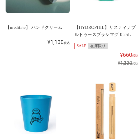
【meditate】 ハンドクリーム
【HYDROPHIL】サスティナブ
ルトゥースブラシマグ 0.25L
1,100
¥
税込
SALE
在庫限り
660
¥
税込
1,320
¥
税込