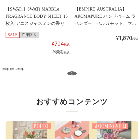
【SWATi】SWATi MARBLe
【EMPIRE AUSTRALIA】
FRAGRANCE BODY SHEET 15
AROMAPURE ハンドバーム ラ
枚入 アニスジャスミンの香り
ベンダー、ベルガモット、マン
ダリン
SALE
在庫限り
1,870
¥
税込
704
¥
税込
880
¥
税込
38件
1件～38件
1
おすすめコンテンツ