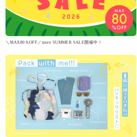
＼MAX80％OFF／more SUMMER SALE開催中！