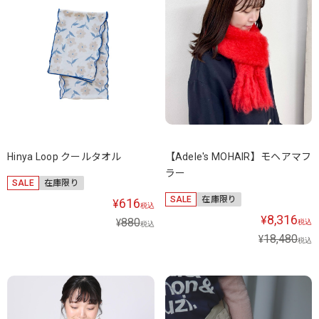
Hinya Loop クールタオル
【Adele's MOHAIR】モヘアマフ
ラー
SALE
在庫限り
SALE
在庫限り
616
¥
税込
8,316
¥
880
¥
税込
税込
18,480
¥
税込