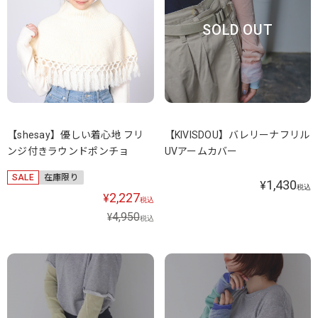
SOLD OUT
【shesay】優しい着心地 フリ
【KIVISDOU】バレリーナフリル
ンジ付きラウンドポンチョ
UVアームカバー
SALE
在庫限り
1,430
¥
税込
2,227
¥
税込
4,950
¥
税込