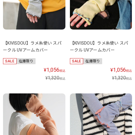
【KIVISDOU】ラメ糸使い スパ
【KIVISDOU】ラメ糸使い スパ
ークル UVアームカバー
ークル UVアームカバー
SALE
在庫限り
SALE
在庫限り
1,056
1,056
¥
¥
税込
税込
1,320
1,320
¥
¥
税込
税込