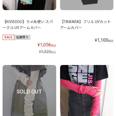
【KIVISDOU】ラメ糸使い スパ
【TAWARA】フリル UVカット
ークル UVアームカバー
アームカバー
SALE
在庫限り
1,100
¥
税込
1,056
¥
税込
1,320
¥
税込
SOLD OUT