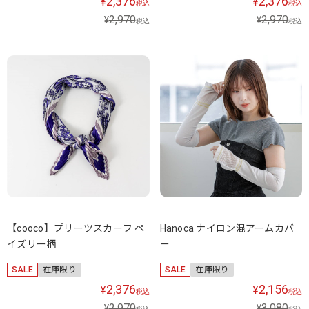
2,376
2,376
¥
¥
税込
税込
2,970
2,970
¥
¥
税込
税込
【cooco】プリーツスカーフ ペ
Hanoca ナイロン混アームカバ
イズリー柄
ー
SALE
在庫限り
SALE
在庫限り
2,376
2,156
¥
¥
税込
税込
2,970
3,080
¥
¥