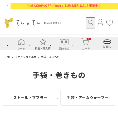
＼MAX80％OFF／more SUMMER SALE開催中！
ロ
お
グ
気
イ
に
0
ン
入
り
MENU
ホーム
新着・再入荷
読みもの
カート
HOME
ファッション小物
手袋・巻きもの
手袋・巻きもの
ストール・マフラー
手袋・アームウォーマー