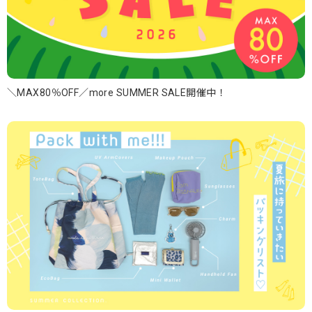
＼MAX80％OFF／more SUMMER SALE開催中！