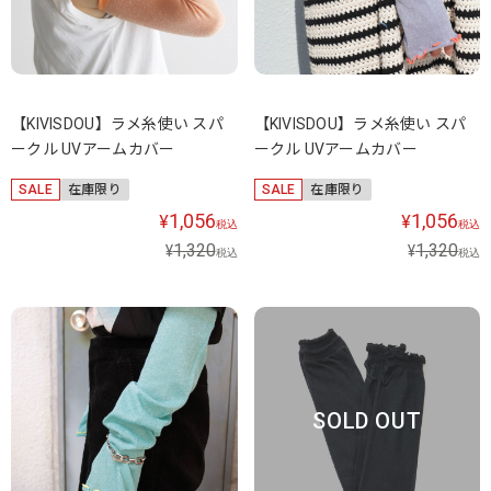
【KIVISDOU】ラメ糸使い スパ
【KIVISDOU】ラメ糸使い スパ
ークル UVアームカバー
ークル UVアームカバー
SALE
在庫限り
SALE
在庫限り
1,056
1,056
¥
¥
税込
税込
1,320
1,320
¥
¥
税込
税込
SOLD OUT