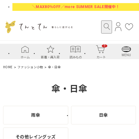
＼MAX80％OFF／more SUMMER SALE開催中！
ロ
お
グ
気
イ
に
0
ン
入
り
MENU
ホーム
新着・再入荷
読みもの
カート
HOME
ファッション小物
傘・日傘
傘・日傘
雨傘
日傘
その他レイングッズ