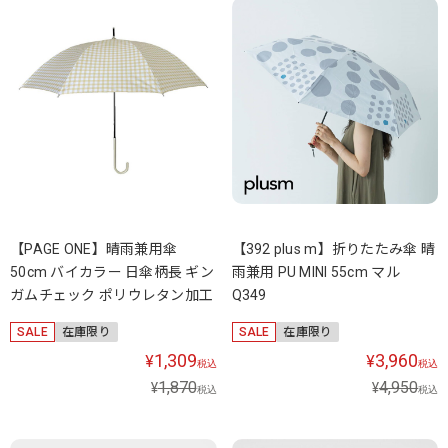
【PAGE ONE】晴雨兼用傘
【392 plus m】折りたたみ傘 晴
50cm バイカラー 日傘柄長 ギン
雨兼用 PU MINI 55cm マル
ガムチェック ポリウレタン加工
Q349
SALE
在庫限り
SALE
在庫限り
1,309
3,960
¥
¥
税込
税込
1,870
4,950
¥
¥
税込
税込