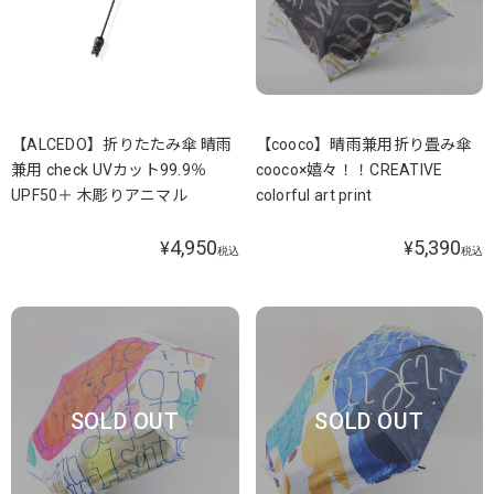
【ALCEDO】折りたたみ傘 晴雨
【cooco】晴雨兼用折り畳み傘
兼用 check UVカット99.9％
cooco×嬉々！！CREATIVE
UPF50＋ 木彫りアニマル
colorful art print
4,950
5,390
¥
¥
税込
税込
SOLD OUT
SOLD OUT