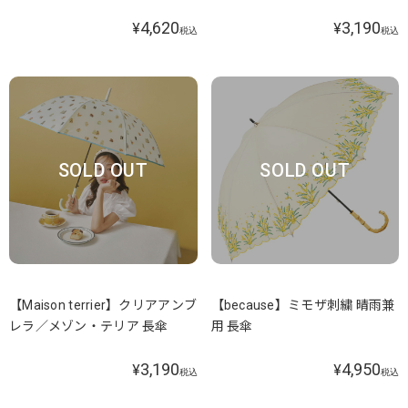
4,620
3,190
¥
¥
税込
税込
SOLD OUT
SOLD OUT
【Maison terrier】クリアアンブ
【because】ミモザ刺繍 晴雨兼
レラ／メゾン・テリア 長傘
用 長傘
3,190
4,950
¥
¥
税込
税込