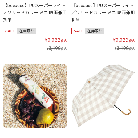
【because】PUスーパーライト
【because】PUスーパーライト
／ソリッドカラー ミニ 晴雨兼用
／ソリッドカラー ミニ 晴雨兼用
折傘
折傘
SALE
在庫限り
SALE
在庫限り
2,233
2,233
¥
¥
税込
税込
3,190
3,190
¥
¥
税込
税込