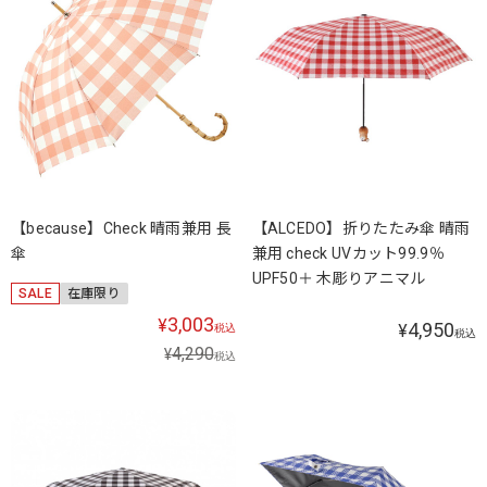
【because】Check 晴雨兼用 長
【ALCEDO】折りたたみ傘 晴雨
傘
兼用 check UVカット99.9％
UPF50＋ 木彫りアニマル
SALE
在庫限り
3,003
¥
4,950
¥
税込
税込
4,290
¥
税込