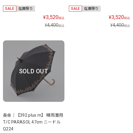
SALE
在庫限り
SALE
在庫限り
3,520
3,520
¥
¥
税込
税込
4,400
4,400
¥
¥
税込
税込
SOLD OUT
長傘｜【392 plus m】 晴雨兼用
T/C PARASOL 47cm ニードル
Q224