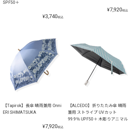
SPF50＋
7,920
¥
税込
3,740
¥
税込
【Tapirok】長傘 晴雨兼用 Onni
【ALCEDO】折りたたみ傘 晴雨
ERI SHIMATSUKA
兼用 ストライプ UVカット
99.9％ UPF50＋ 木彫りアニマル
7,920
¥
税込