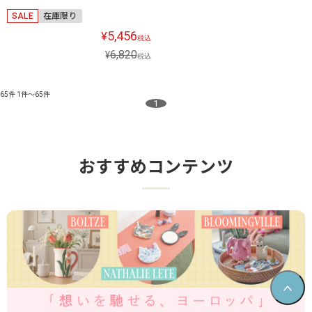
SALE
在庫限り
5,456
¥
税込
6,820
¥
税込
65件
1件～65件
1
おすすめコンテンツ