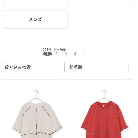
メンズ
294件
1件～96件
1
2
3
4
絞り込み検索
新着順