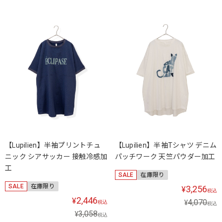
【Lupilien】半袖プリントチュ
【Lupilien】半袖Tシャツ デニム
ニック シアサッカー 接触冷感加
パッチワーク 天竺パウダー加工
工
SALE
在庫限り
SALE
在庫限り
3,256
¥
税込
2,446
¥
4,070
¥
税込
税込
3,058
¥
税込