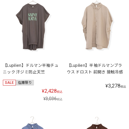
【Lupilien】ドルマン半袖チュ
【Lupilien】半袖ドルマンブラ
ニック 汗ジミ防止天竺
ウス ドロスト 前開き 接触冷感
SALE
在庫限り
3,278
¥
税込
2,428
¥
税込
3,036
¥
税込