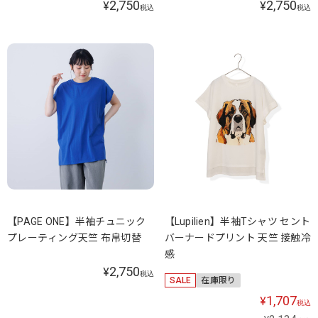
2,750
2,750
¥
¥
税込
税込
【PAGE ONE】半袖チュニック
【Lupilien】半袖Tシャツ セント
プレーティング天竺 布帛切替
バーナードプリント 天竺 接触冷
感
2,750
¥
税込
SALE
在庫限り
1,707
¥
税込