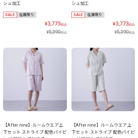
シュ加工
シュ加工
SALE
在庫限り
SALE
在庫限り
3,773
3,773
¥
¥
税込
税込
5,390
5,390
¥
¥
税込
税込
【After nine】ルームウエア上
【After nine】ルームウエア上
下セット ストライプ 配色パイピ
下セット ストライプ 配色パイピ