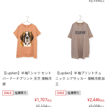
2,134
¥
税込
【Lupilien】半袖Tシャツ セント
【Lupilien】半袖プリントチュ
バーナードプリント 天竺 接触冷
ニック シアサッカー 接触冷感加
感
工
SALE
在庫限り
SALE
在庫限り
1,707
2,446
¥
¥
税込
税込
2,134
3,058
¥
¥
税込
税込