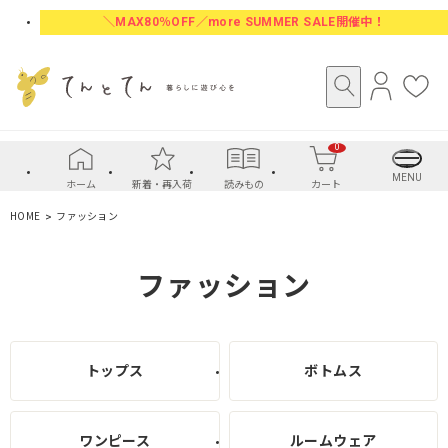
＼MAX80％OFF／more SUMMER SALE開催中！
ロ
お
グ
気
イ
に
0
ン
入
り
MENU
ホーム
新着・再入荷
読みもの
カート
HOME
ファッション
ファッション
トップス
ボトムス
ワンピース
ルームウェア