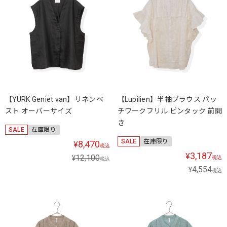
【YURK Geniet van】リネンベ
【Lupilien】半袖ブラウス パッ
スト オーバーサイズ
チワークフリル ピンタック 前開
き
SALE
在庫限り
SALE
在庫限り
8,470
¥
税込
3,187
¥
12,100
¥
税込
税込
4,554
¥
税込