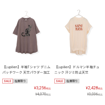
【Lupilien】半袖Tシャツ デニム
【Lupilien】ドルマン半袖チュ
パッチワーク 天竺パウダー加工
ニック 汗ジミ防止天竺
SALE
在庫限り
SALE
在庫限り
3,256
2,428
¥
¥
税込
税込
4,070
3,036
¥
¥
税込
税込