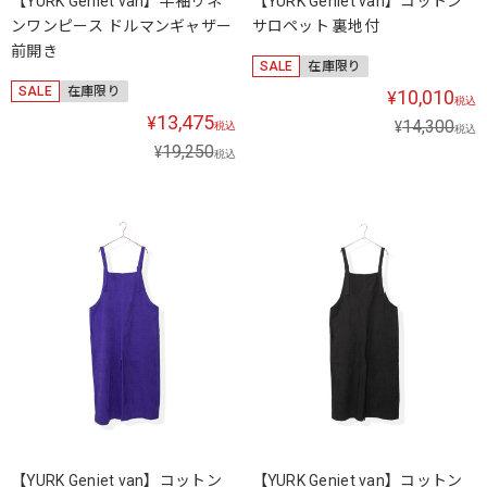
【YURK Geniet van】半袖リネ
【YURK Geniet van】コットン
ンワンピース ドルマンギャザー
サロペット 裏地付
前開き
SALE
在庫限り
SALE
在庫限り
10,010
¥
税込
13,475
¥
14,300
¥
税込
税込
19,250
¥
税込
【YURK Geniet van】コットン
【YURK Geniet van】コットン