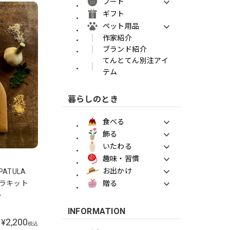
フード
ギフト
ペット用品
作家紹介
ブランド紹介
てんとてん別注アイ
テム
暮らしのとき
食べる
飾る
いたわる
趣味・習慣
お出かけ
PATULA
贈る
チュラキット
ト
INFORMATION
2,200
¥
税込