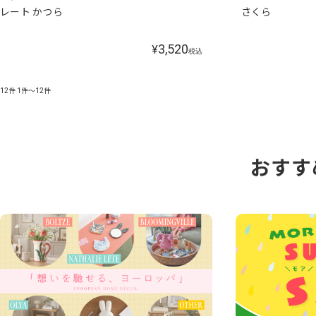
レート かつら
さくら
3,520
¥
税込
12件
1件～12件
おすす