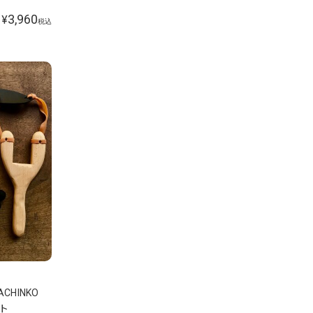
3,960
¥
税込
ACHINKO
ット