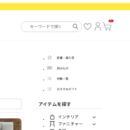
0
お
ロ
カ
気
グ
ー
に
イ
ト
入
ン
り
新着・再入荷
読みもの
特集一覧
おすすめギフト
アイテムを探す
インテリア
ファニチャー