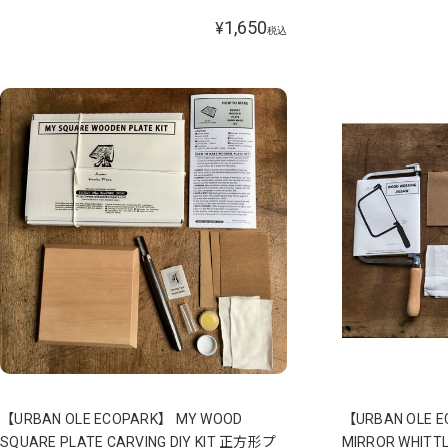
1,650
¥
税込
【URBAN OLE ECOPARK】 MY WOOD
【URBAN OLE E
SQUARE PLATE CARVING DIY KIT 正方形プ
MIRROR WHIT