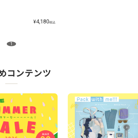
4,180
¥
税込
1
めコンテンツ