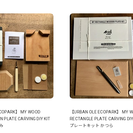
ECOPARK】 MY WOOD
【URBAN OLE ECOPARK】 MY 
 PLATE CARVING DIY KIT
RECTANGLE PLATE CARVING DI
み
プレートキット かつら