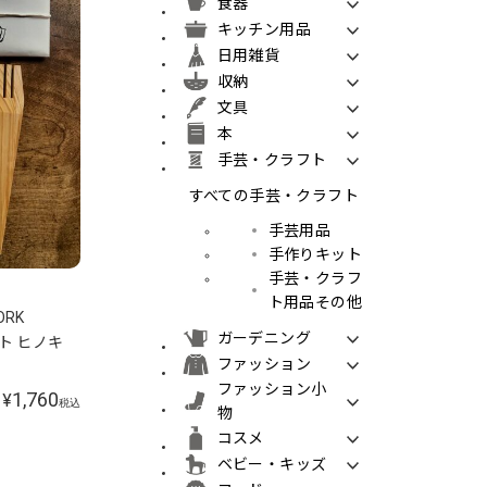
食器
キッチン用品
日用雑貨
収納
文具
本
手芸・クラフト
すべての手芸・クラフト
手芸用品
手作りキット
手芸・クラフ
ト用品その他
ORK
ガーデニング
キット ヒノキ
ファッション
ファッション小
1,760
¥
税込
物
コスメ
ベビー・キッズ