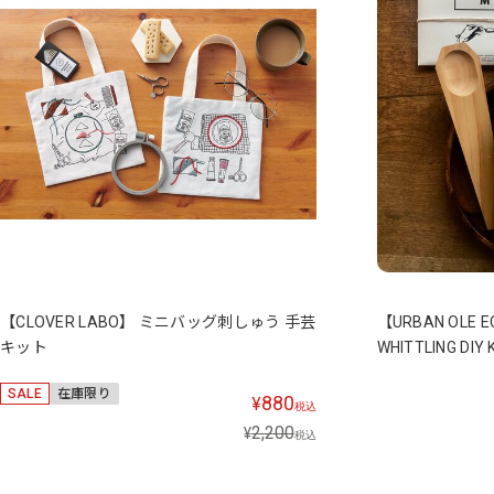
【CLOVER LABO】 ミニバッグ刺しゅう 手芸
【URBAN OLE 
キット
WHITTLING D
SALE
在庫限り
880
¥
税込
2,200
¥
税込