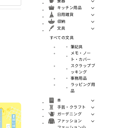
食器
キッチン用品
日用雑貨
収納
文具
すべての文具
筆記具
メモ・ノー
ト・カバー
スクラップブ
ッキング
事務用品
ラッピング用
品
本
手芸・クラフト
ガーデニング
ファッション
ファッション小