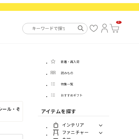
0
お
ロ
カ
気
グ
ー
に
イ
ト
入
ン
り
新着・再入荷
読みもの
特集一覧
おすすめギフト
シール・そ
アイテムを探す
インテリア
ファニチャー