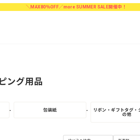
＼MAX80％OFF／more SUMMER SALE開催中！
ピング用品
包装紙
リボン・ギフトタグ・
の他