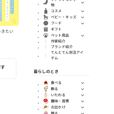
物
コスメ
ベビー・キッズ
フード
ギフト
ていきたい
ペット用品
作家紹介
ブランド紹介
てんとてん別注アイ
テム
探す
暮らしのとき
食べる
飾る
いたわる
趣味・習慣
お出かけ
贈る