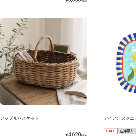
税込
アップルバスケット
アイアン スク
SALE
在庫限り
4,620
¥
税込