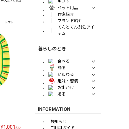
税込
ギフト
ペット用品
作家紹介
ブランド紹介
てんとてん別注アイ
テム
暮らしのとき
食べる
飾る
いたわる
趣味・習慣
お出かけ
贈る
INFORMATION
お知らせ
1,001
¥
ご利用ガイド
税込