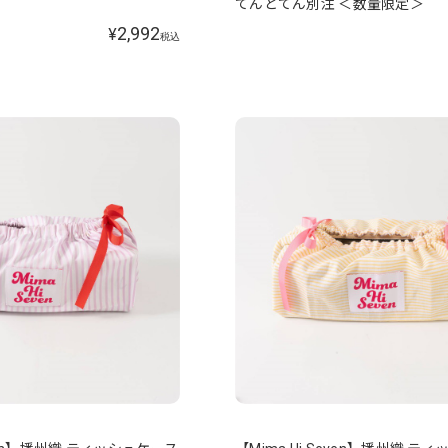
てんとてん別注 ＜数量限定＞
2,992
¥
税込