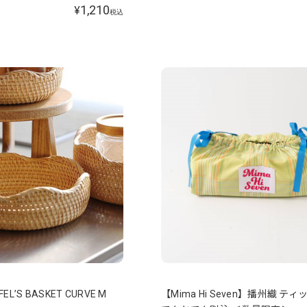
1,210
¥
税込
L’S BASKET CURVE M
【Mima Hi Seven】播州織 テ