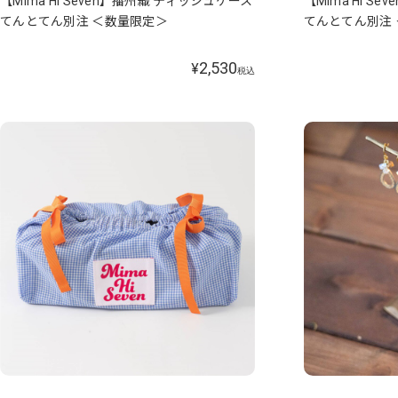
【Mima Hi Seven】播州織 ティッシュケース
【Mima Hi S
てんとてん別注 ＜数量限定＞
てんとてん別注
2,530
¥
税込