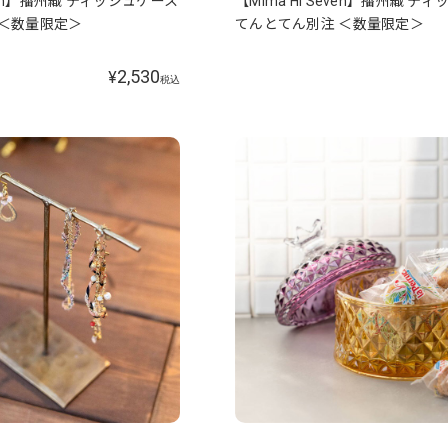
even】播州織 ティッシュケース
【Mima Hi Seven】播州織 テ
 ＜数量限定＞
てんとてん別注 ＜数量限定＞
2,530
¥
税込