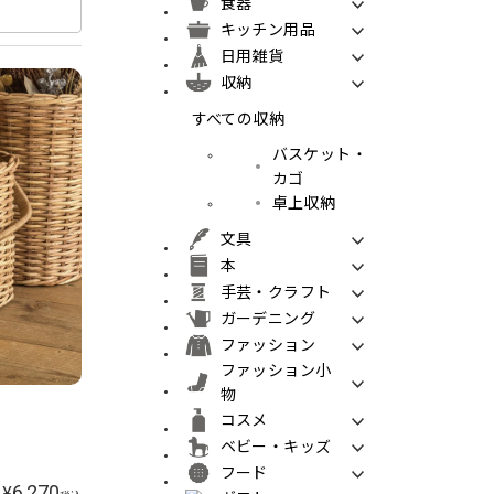
食器
キッチン用品
日用雑貨
収納
すべての収納
バスケット・
カゴ
卓上収納
文具
本
手芸・クラフト
ガーデニング
ファッション
ファッション小
物
コスメ
ベビー・キッズ
フード
6,270
¥