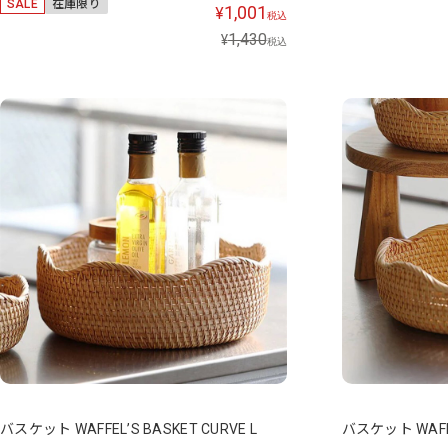
SALE
在庫限り
1,001
¥
税込
1,430
¥
税込
バスケット WAFFEL’S BASKET CURVE L
バスケット WAFFE