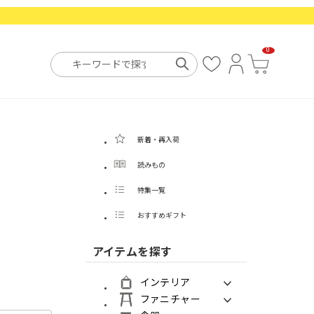
0
お
ロ
カ
気
グ
ー
に
イ
ト
入
ン
り
新着・再入荷
読みもの
特集一覧
おすすめギフト
アイテムを探す
インテリア
ファニチャー