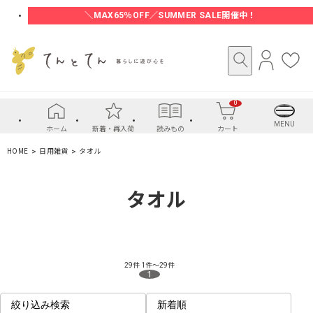
＼MAX65％OFF／SUMMER SALE開催中！
ロ
お
グ
気
イ
に
0
ン
入
り
MENU
ホーム
新着・再入荷
読みもの
カート
HOME
日用雑貨
タオル
タオル
29件
1件～29件
1
絞り込み検索
新着順