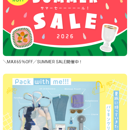
＼MAX65％OFF／SUMMER SALE開催中！