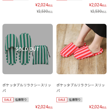
2,024
2,024
¥
¥
税込
税込
2,530
2,530
¥
¥
税込
税込
SOLD OUT
ポケッタブルリラクシースリッ
ポケッタブルリラクシースリッ
パ
パ
SALE
在庫限り
SALE
在庫限り
2,024
2,024
¥
¥
税込
税込