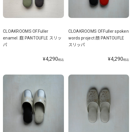
CLOAKROOMS OF.Fuller
CLOAKROOMS OF.Fuller spoken
enamel. 庭 PANTOUFLE スリッ
words project 顔 PANTOUFLE
パ
スリッパ
4,290
4,290
¥
¥
税込
税込