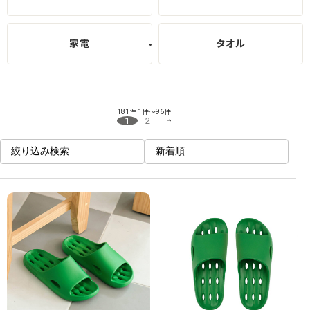
家電
タオル
181件
1件～96件
1
2
絞り込み検索
新着順