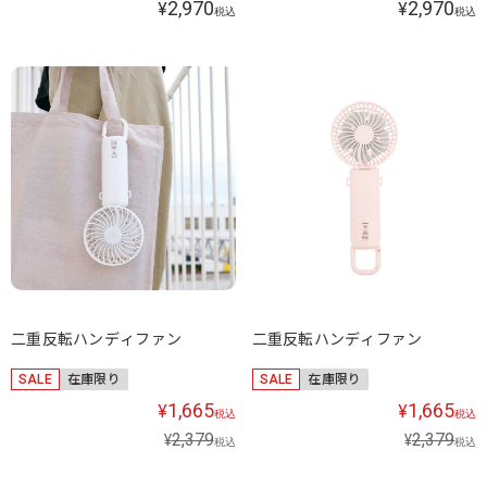
2,970
2,970
¥
¥
税込
税込
二重反転ハンディファン
二重反転ハンディファン
SALE
在庫限り
SALE
在庫限り
1,665
1,665
¥
¥
税込
税込
2,379
2,379
¥
¥
税込
税込