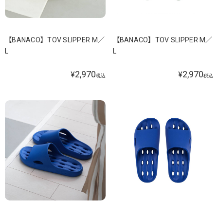
【BANACO】TOV SLIPPER M／
【BANACO】TOV SLIPPER M／
L
L
2,970
2,970
¥
¥
税込
税込