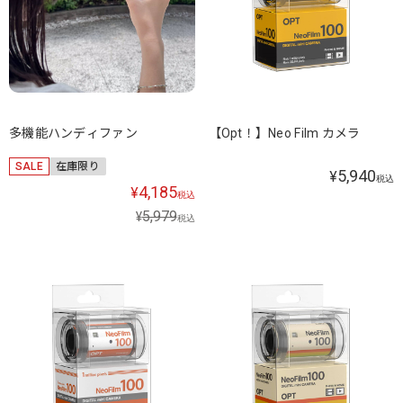
多機能ハンディファン
【Opt！】Neo Film カメラ
SALE
在庫限り
5,940
¥
税込
4,185
¥
税込
5,979
¥
税込