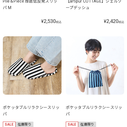
Pile＆Piece 厚底低反発スリッ
【artipur COTTAGE】シェルソ
パ M
ープデッシュ
2,530
2,420
¥
¥
税込
税込
ポケッタブルリラクシースリッ
ポケッタブルリラクシースリッ
パ
パ
SALE
在庫限り
SALE
在庫限り