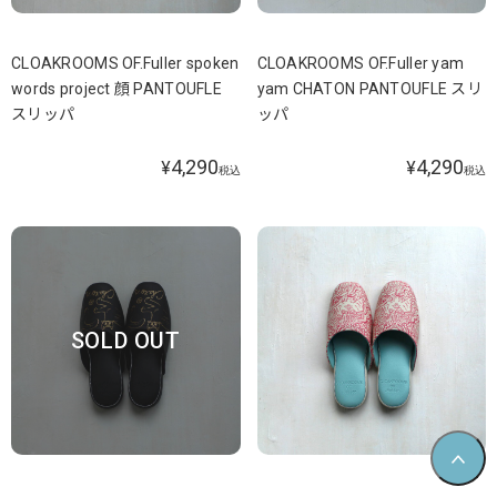
CLOAKROOMS OF.Fuller spoken
CLOAKROOMS OF.Fuller yam
words project 顔 PANTOUFLE
yam CHATON PANTOUFLE スリ
スリッパ
ッパ
4,290
4,290
¥
¥
税込
税込
SOLD OUT