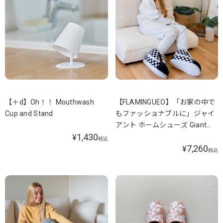
【＋d】Oh！！ Mouthwash
【FLAMINGUEO】「お家の中で
Cup and Stand
もファッショナブルに」ジャイ
アント ホームシューズ Giant
1,430
Home Shoes
¥
税込
7,260
¥
税込