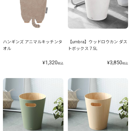
ハンギンズ アニマルキッチンタ
【umbra】ウッドロウカン ダス
オル
トボックス 7.5L
1,320
3,850
¥
¥
税込
税込