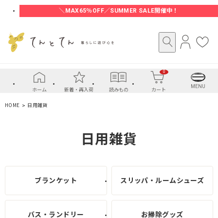
＼MAX65％OFF／SUMMER SALE開催中！
ロ
お
グ
気
イ
に
0
ン
入
り
MENU
ホーム
新着・再入荷
読みもの
カート
HOME
日用雑貨
日用雑貨
ブランケット
スリッパ・ルームシューズ
バス・ランドリー
お掃除グッズ