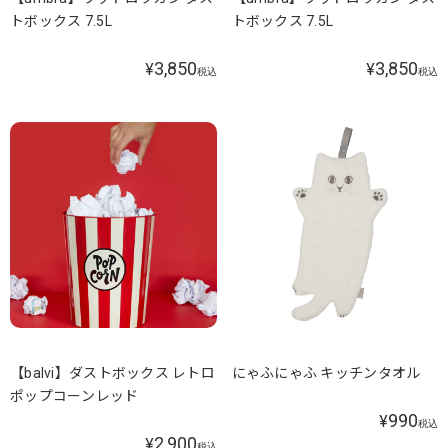
トボックス 7.5L
トボックス 7.5L
3,850
3,850
¥
¥
税込
税込
【balvi】ダストボックス レトロ
にゃふにゃふ キッチンタオル
ポップコーンレッド
990
¥
税込
2,900
¥
税込