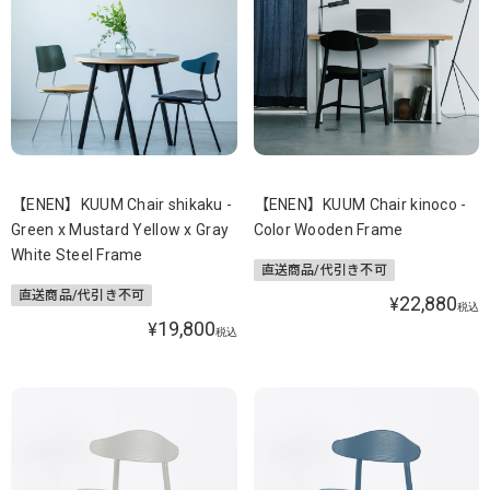
【ENEN】KUUM Chair shikaku -
【ENEN】KUUM Chair kinoco -
Green x Mustard Yellow x Gray
Color Wooden Frame
White Steel Frame
直送商品/代引き不可
直送商品/代引き不可
22,880
¥
税込
19,800
¥
税込