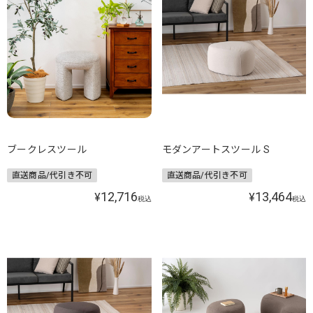
ブークレスツール
モダンアートスツール S
直送商品/代引き不可
直送商品/代引き不可
12,716
13,464
¥
¥
税込
税込