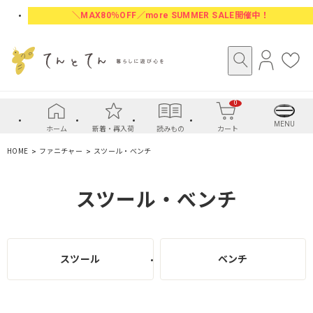
＼MAX80％OFF／more SUMMER SALE開催中！
ロ
お
グ
気
イ
に
0
ン
入
り
MENU
ホーム
新着・再入荷
読みもの
カート
HOME
ファニチャー
スツール・べンチ
スツール・べンチ
スツール
ベンチ