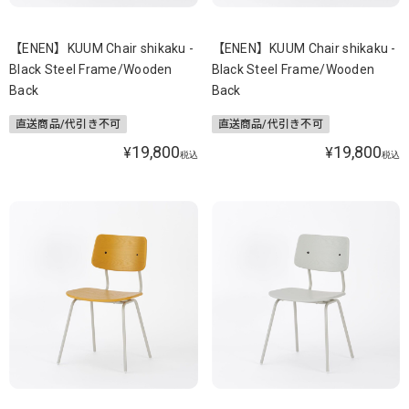
【ENEN】KUUM Chair shikaku -
【ENEN】KUUM Chair shikaku -
Black Steel Frame/Wooden
Black Steel Frame/Wooden
Back
Back
直送商品/代引き不可
直送商品/代引き不可
19,800
19,800
¥
¥
税込
税込