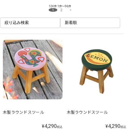
124件
1件～96件
1
2
絞り込み検索
新着順
木製ラウンドスツール
木製ラウンドスツール
4,290
4,290
¥
¥
税込
税込