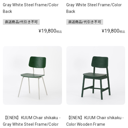
Gray White Steel Frame/Color
Gray White Steel Frame/Color
Back
Back
直送商品/代引き不可
直送商品/代引き不可
19,800
19,800
¥
¥
税込
税込
【ENEN】KUUM Chair shikaku -
【ENEN】KUUM Chair shikaku -
Gray White Steel Frame/Color
Color Wooden Frame