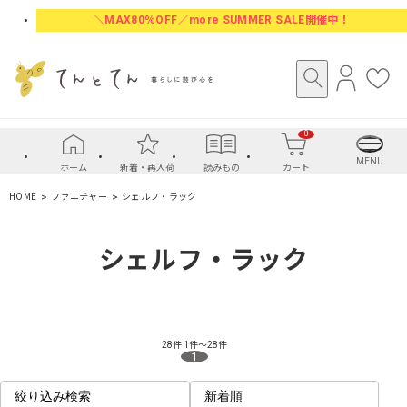
＼MAX80％OFF／more SUMMER SALE開催中！
ロ
お
グ
気
イ
に
0
ン
入
り
MENU
ホーム
新着・再入荷
読みもの
カート
HOME
ファニチャー
シェルフ・ラック
シェルフ・ラック
28件
1件～28件
1
絞り込み検索
新着順