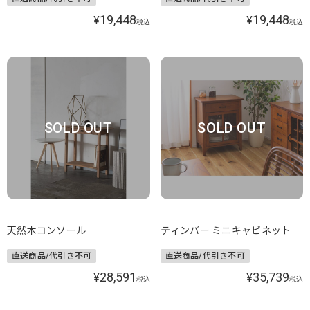
19,448
19,448
¥
¥
税込
税込
SOLD OUT
SOLD OUT
天然木コンソール
ティンバー ミニキャビネット
直送商品/代引き不可
直送商品/代引き不可
28,591
35,739
¥
¥
税込
税込