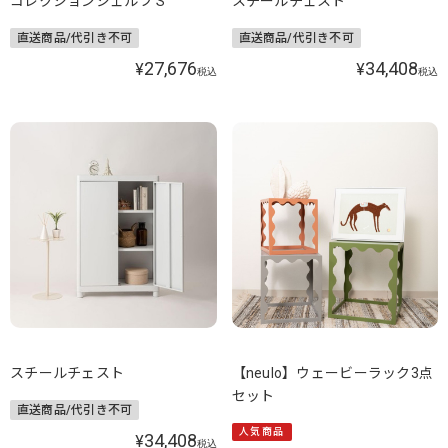
コレクションシェルフ S
スチールチェスト
直送商品/代引き不可
直送商品/代引き不可
27,676
34,408
¥
¥
税込
税込
スチールチェスト
【neulo】ウェービーラック3点
セット
直送商品/代引き不可
人気商品
34,408
¥
税込