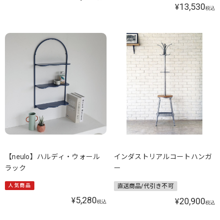
13,530
¥
税込
【neulo】ハルディ・ウォール
インダストリアルコートハンガ
ラック
ー
人気商品
直送商品/代引き不可
5,280
¥
20,900
¥
税込
税込