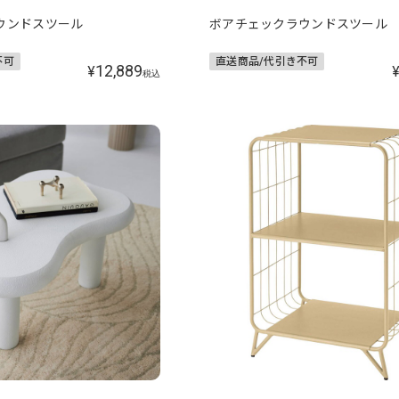
ウンドスツール
ボアチェックラウンドスツール
不可
直送商品/代引き不可
12,889
¥
税込