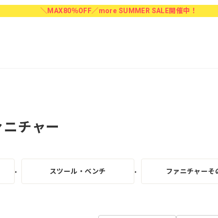
＼MAX80％OFF／more SUMMER SALE開催中！
ァニチャー
スツール・べンチ
ファニチャーそ