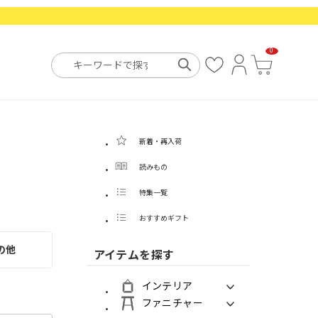
0
お
ロ
カ
気
グ
ー
に
イ
ト
入
ン
り
新着・再入荷
読みもの
特集一覧
おすすめギフト
の他
アイテムを探す
インテリア
ファニチャー