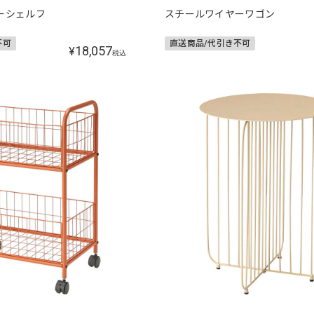
ーシェルフ
スチールワイヤーワゴン
不可
直送商品/代引き不可
18,057
¥
税込