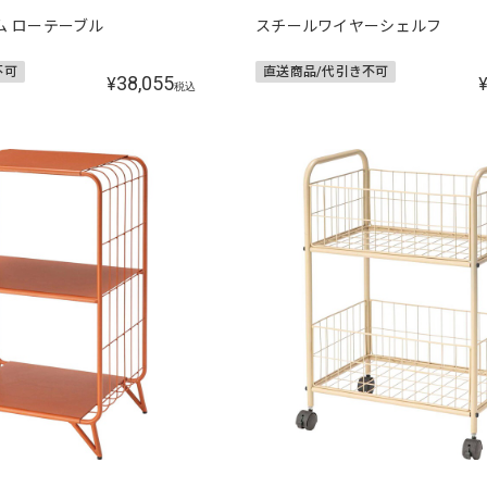
ム ローテーブル
スチールワイヤーシェルフ
不可
直送商品/代引き不可
38,055
¥
税込