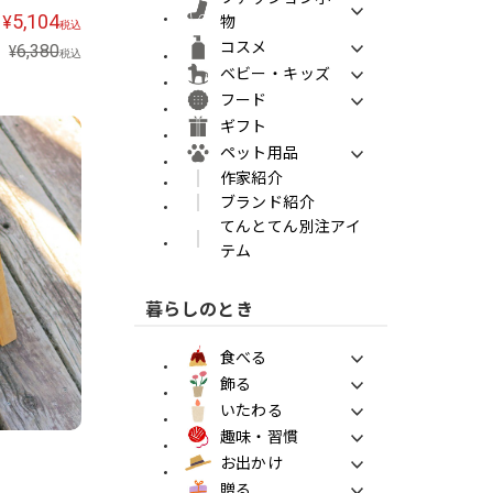
5,104
¥
物
税込
コスメ
6,380
¥
税込
ベビー・キッズ
フード
ギフト
ペット用品
作家紹介
ブランド紹介
てんとてん別注アイ
テム
暮らしのとき
食べる
飾る
いたわる
趣味・習慣
お出かけ
贈る