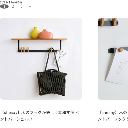
239件
1件～96件
1
2
3
【shesay】木のフックが優しく調和する ベ
【shesay】
ントバーシェルフ
ントバーフック 