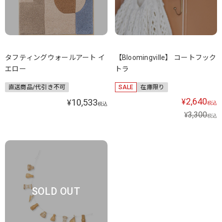
タフティングウォールアート イ
【Bloomingville】 コートフック
エロー
トラ
直送商品/代引き不可
SALE
在庫限り
2,640
10,533
¥
¥
税込
税込
3,300
¥
税込
SOLD OUT