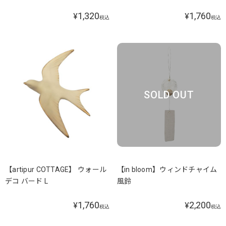
1,320
1,760
¥
¥
税込
税込
SOLD OUT
【artipur COTTAGE】 ウォール
【in bloom】ウィンドチャイム
デコ バード L
風鈴
1,760
2,200
¥
¥
税込
税込