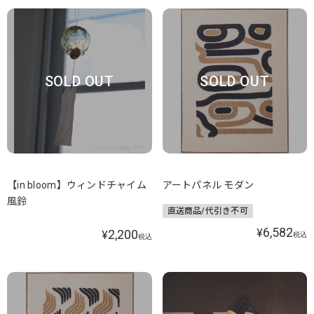
SOLD OUT
SOLD OUT
【in bloom】ウィンドチャイム
アートパネル モダン
風鈴
直送商品/代引き不可
6,582
¥
2,200
¥
税込
税込