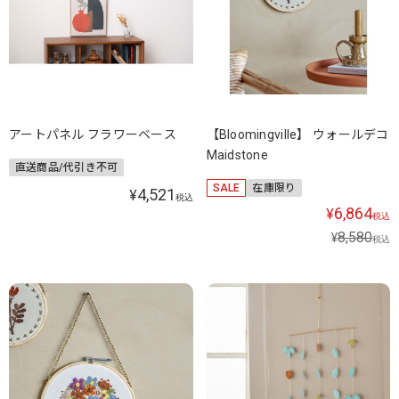
アートパネル フラワーベース
【Bloomingville】 ウォールデコ
Maidstone
直送商品/代引き不可
SALE
在庫限り
4,521
¥
税込
6,864
¥
税込
8,580
¥
税込