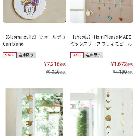
【Bloomingville】 ウォールデコ
【shesay】 Horn Please MADE
Cambiano
ミックスリーフ ブリキモビール
SALE
在庫限り
SALE
在庫限り
7,216
1,672
¥
¥
税込
税込
9,020
4,180
¥
¥
税込
税込