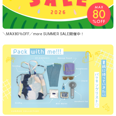
＼MAX80％OFF／more SUMMER SALE開催中！