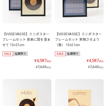
【ViSSEVASSE】ミニポスター
【ViSSEVASSE】ミニポスター
フレームセット 音楽に耳を澄ま
フレームセット 実現させよう
せて 15×21cm
（青） 15×21cm
SALE
在庫限り
SALE
在庫限り
4,587
4,587
¥
¥
税込
税込
7,645
7,645
¥
¥
税込
税込