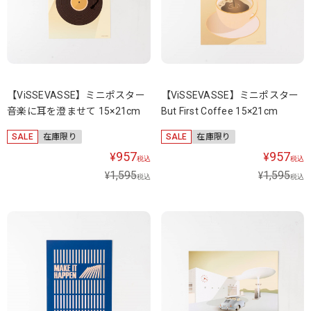
【ViSSEVASSE】ミニポスター
【ViSSEVASSE】ミニポスター
音楽に耳を澄ませて 15×21cm
But First Coffee 15×21cm
SALE
在庫限り
SALE
在庫限り
957
957
¥
¥
税込
税込
1,595
1,595
¥
¥
税込
税込