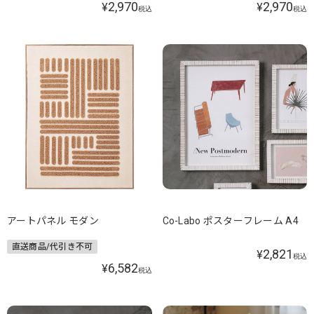
2,970
2,970
¥
¥
税込
税込
アートパネル モダン
Co-Labo ポスターフレーム A4
直送商品/代引き不可
2,821
¥
税込
6,582
¥
税込