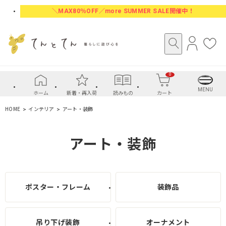
＼MAX80％OFF／more SUMMER SALE開催中！
ロ
お
グ
気
イ
に
0
ン
入
り
MENU
ホーム
新着・再入荷
読みもの
カート
HOME
インテリア
アート・装飾
アート・装飾
ポスター・フレーム
装飾品
吊り下げ装飾
オーナメント