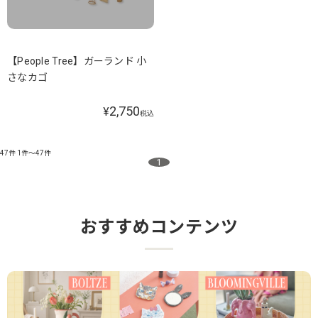
【People Tree】ガーランド 小
さなカゴ
2,750
¥
税込
47件
1件～47件
1
おすすめコンテンツ