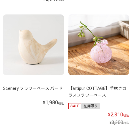
Scenery フラワーベース バード
【artipur COTTAGE】手吹きガ
ラスフラワーベース
1,980
¥
税込
SALE
在庫限り
2,310
¥
税込
3,300
¥
税込