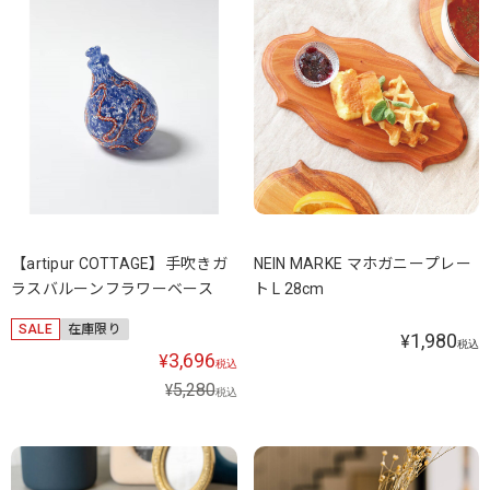
【artipur COTTAGE】手吹きガ
NEIN MARKE マホガニープレー
ラスバルーンフラワーベース
ト L 28cm
SALE
在庫限り
1,980
¥
税込
3,696
¥
税込
5,280
¥
税込