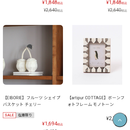
1,848
1,848
¥
¥
税込
税込
2,640
2,640
¥
¥
税込
税込
【EIBORIE】フルーツ シェイプ
【artipur COTTAGE】ボーンフ
バスケット チェリー
ォトフレーム モノトーン
SALE
在庫限り
2,750
¥
税込
1,694
¥
税込