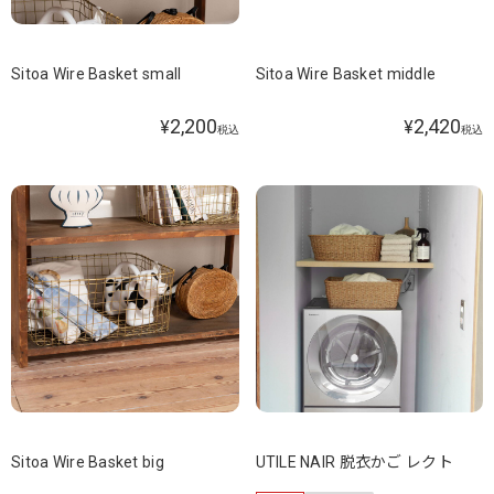
Sitoa Wire Basket small
Sitoa Wire Basket middle
2,200
2,420
¥
¥
税込
税込
Sitoa Wire Basket big
UTILE NAIR 脱衣かご レクト