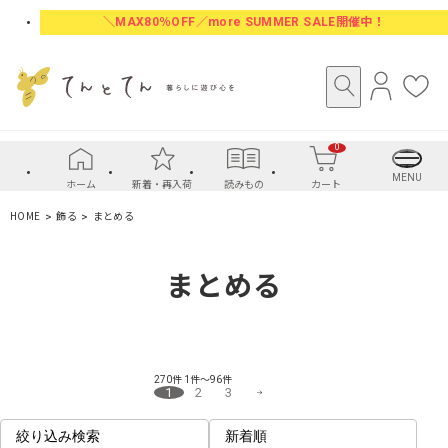
＼MAX80％OFF／more SUMMER SALE開催中！
ロ
お
グ
気
イ
に
0
ン
入
り
MENU
ホーム
新着・再入荷
読みもの
カート
HOME
飾る
まとめる
まとめる
270件
1件～96件
1
2
3
絞り込み検索
新着順