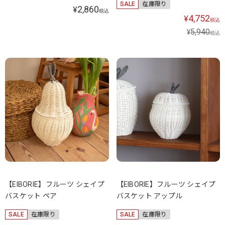
SALE
在庫限り
2,860
¥
税込
4,752
¥
税込
5,940
¥
税込
【EIBORIE】フルーツ シェイプ
【EIBORIE】フルーツ シェイプ
バスケット ペア
バスケット アップル
SALE
在庫限り
SALE
在庫限り