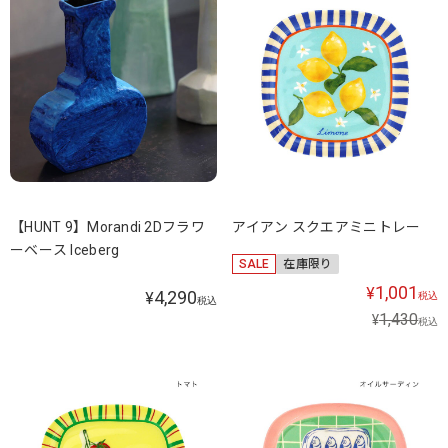
【HUNT 9】Morandi 2Dフラワ
アイアン スクエアミニトレー
ーベース Iceberg
SALE
在庫限り
1,001
¥
4,290
¥
税込
税込
1,430
¥
税込