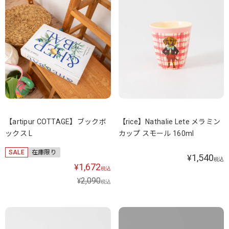
【artipur COTTAGE】ブックボ
【rice】Nathalie Lete メラミン
ックス L
カップ スモール 160ml
SALE
在庫限り
1,540
¥
税込
1,672
¥
税込
2,090
¥
税込