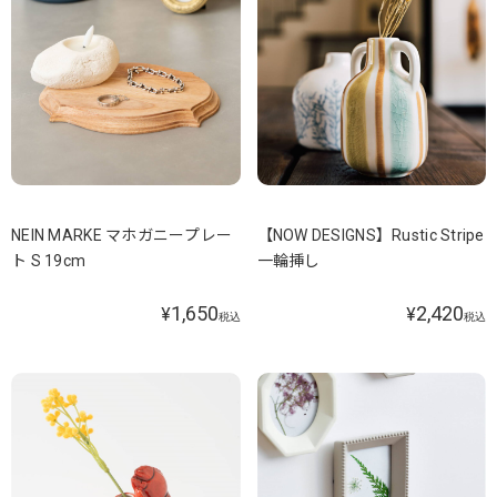
NEIN MARKE マホガニープレー
【NOW DESIGNS】Rustic Stripe
ト S 19cm
一輪挿し
1,650
2,420
¥
¥
税込
税込