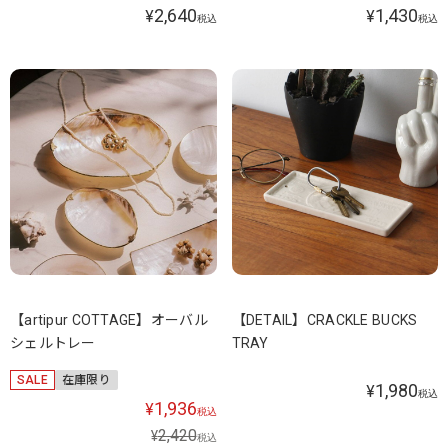
2,640
1,430
¥
¥
税込
税込
【artipur COTTAGE】オーバル
【DETAIL】CRACKLE BUCKS
シェルトレー
TRAY
SALE
在庫限り
1,980
¥
税込
1,936
¥
税込
2,420
¥
税込