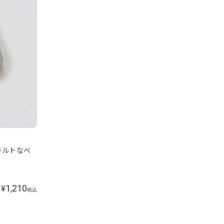
キルトなべ
1,210
¥
税込