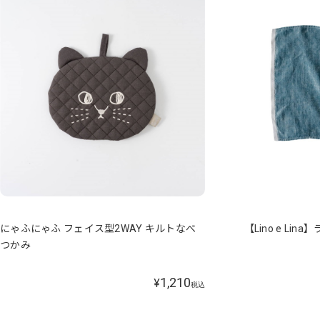
にゃふにゃふ フェイス型2WAY キルトなべ
【Lino e Li
つかみ
1,210
¥
税込