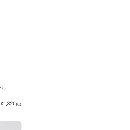
オル
1,320
¥
税込