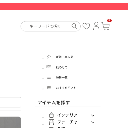
0
お
ロ
カ
気
グ
ー
に
イ
ト
入
ン
り
新着・再入荷
読みもの
特集一覧
おすすめギフト
アイテムを探す
インテリア
ファニチャー