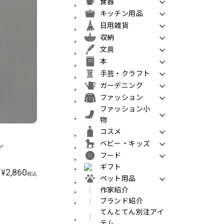
食器
キッチン用品
日用雑貨
収納
文具
本
手芸・クラフト
ガーデニング
ファッション
ファッション小
物
コスメ
ベビー・キッズ
ン
フード
ギフト
2,860
¥
税込
ペット用品
作家紹介
ブランド紹介
てんとてん別注アイ
テム