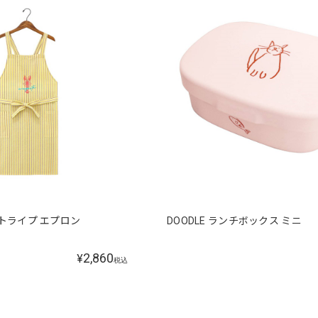
トライプ エプロン
DOODLE ランチボックス ミニ
2,860
¥
税込