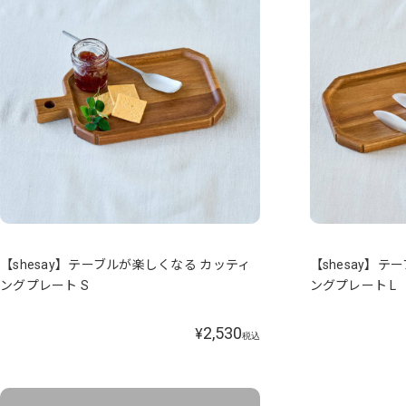
【shesay】テーブルが楽しくなる カッティ
【shesay】
ングプレート S
ングプレート L
2,530
¥
税込