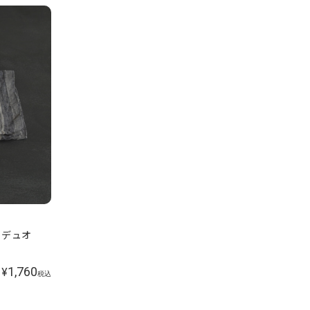
ト デュオ
1,760
¥
税込