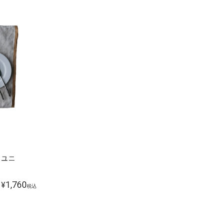
ト ユニ
1,760
¥
税込