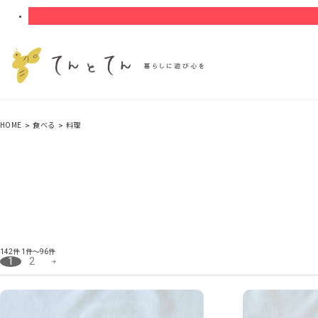
HOME
食べる
料理
142件
1件～96件
1
2