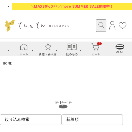
＼MAX80％OFF／more SUMMER SALE開催中！
ロ
お
グ
気
イ
に
0
ン
入
り
MENU
ホーム
新着・再入荷
読みもの
カート
HOME
1件
1件～1件
1
絞り込み検索
新着順