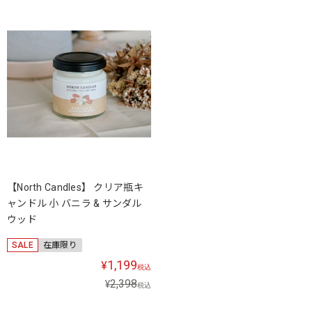
【North Candles】 クリア瓶キ
ャンドル 小 バニラ & サンダル
ウッド
SALE
在庫限り
1,199
¥
税込
2,398
¥
税込